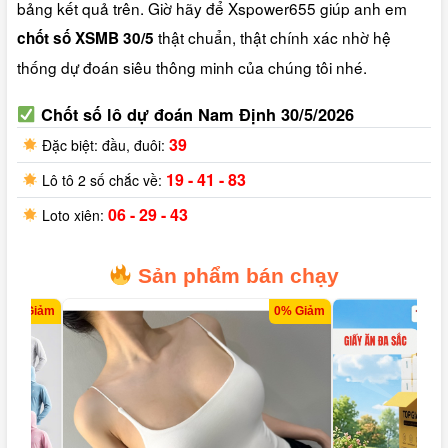
bảng kết quả trên. Giờ hãy để Xspower655 giúp anh em
thật chuẩn, thật chính xác nhờ hệ
chốt số XSMB 30/5
thống dự đoán siêu thông minh của chúng tôi nhé.
Chốt số lô dự đoán Nam Định 30/5/2026
39
Đặc biệt: đầu, đuôi:
19 - 41 - 83
Lô tô 2 số chắc về:
06 - 29 - 43
Loto xiên:
Sản phẩm bán chạy
42% Giảm
0% Giảm