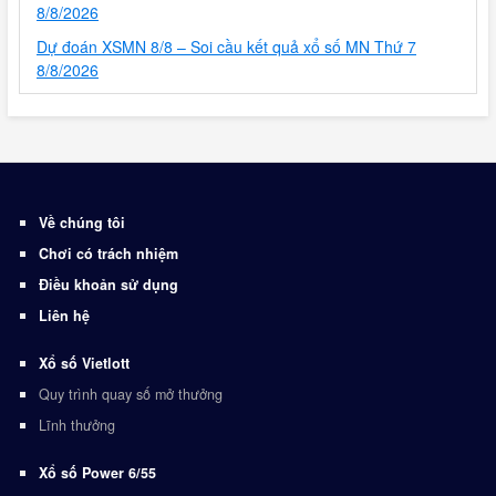
8/8/2026
Dự đoán XSMN 8/8 – Soi cầu kết quả xổ số MN Thứ 7
8/8/2026
Về chúng tôi
Chơi có trách nhiệm
Điều khoản sử dụng
Liên hệ
Xổ số Vietlott
Quy trình quay số mở thưởng
Lĩnh thưởng
Xổ số Power 6/55