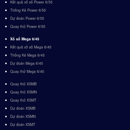
Kết quả xổ số Power 6/55
Thống Kê Power 6/55
Dự đoán Power 6/55
Quay thử Power 6/55
Xổ số Mega 6/45
Kết quả xổ số Mega 6/45
Thống Kê Mega 6/45
Dự đoán Mega 6/45
Quay thử Mega 6/45
Quay thử XSMB
Quay thử XSMN
Quay thử XSMT
Dự đoán XSMB
Dự đoán XSMN
Dự đoán XSMT