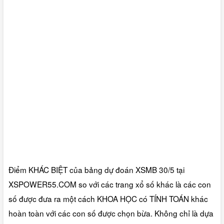
Điểm KHÁC BIỆT của bảng dự đoán XSMB 30/5 tại
XSPOWER55.COM so với các trang xổ số khác là các con
số được đưa ra một cách KHOA HỌC có TÍNH TOÁN khác
hoàn toàn với các con số được chọn bừa. Không chỉ là dựa