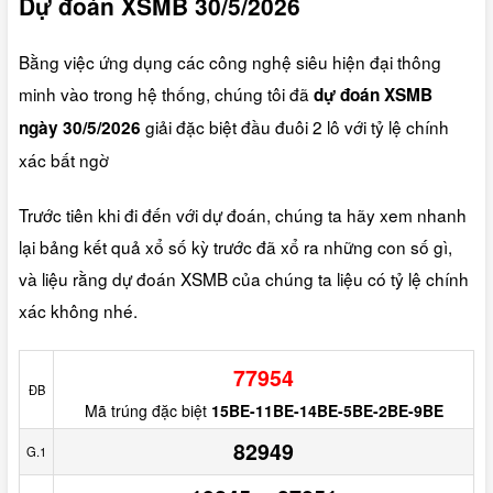
Dự đoán XSMB 30/5/2026
Bằng việc ứng dụng các công nghệ siêu hiện đại thông
minh vào trong hệ thống, chúng tôi đã
dự đoán XSMB
giải đặc biệt đầu đuôi 2 lô với tỷ lệ chính
ngày 30/5/2026
xác bất ngờ
Trước tiên khi đi đến với dự đoán, chúng ta hãy xem nhanh
lại bảng kết quả xổ số kỳ trước đã xổ ra những con số gì,
và liệu rằng dự đoán XSMB của chúng ta liệu có tỷ lệ chính
xác không nhé.
77954
ĐB
Mã trúng đặc biệt
15BE-11BE-14BE-5BE-2BE-9BE
82949
G.1