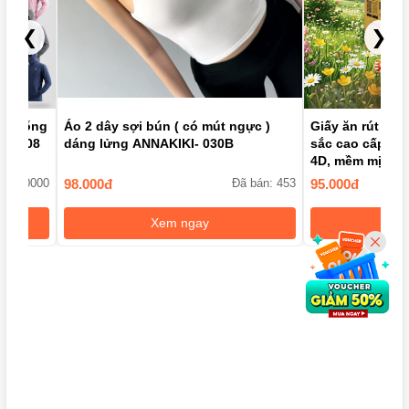
❮
❯
+ chống
Áo 2 dây sợi bún ( có mút ngực )
Giấy ăn rút Top
ao M08
dáng lửng ANNAKIKI- 030B
sắc cao cấp 240
4D, mềm mịn, th
98.000đ
95.000đ
án: 10000
Đã bán: 453
Xem ngay
X