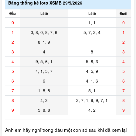
Bảng thống kê loto XSMB 29/5/2026
Đầu
Lôtô
Lôtô
Đuôi
0
_
1
,
1
0
1
0
,
8
,
0
,
8
,
7
,
6
5
,
7
,
2
,
4
1
2
8
,
1
,
9
2
3
4
8
3
4
9
,
5
,
6
,
1
5
,
8
,
3
4
5
4
,
1
,
5
,
7
4
,
5
,
9
5
6
6
4
,
1
,
6
6
7
1
,
8
,
8
5
,
1
7
8
4
,
3
2
,
7
,
1
,
9
,
9
,
7
,
1
8
9
5
,
8
,
8
4
,
2
9
Anh em hãy nghĩ trong đầu một con số sau khi đã xem lại