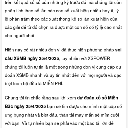
trên kết quả xổ số của những kỳ trước đó mà chúng tôi còn
phân tích theo số lần các con số xuất hiện nhiều hay ít, tỷ
lệ phần trăm theo xác xuất thống kê số lần xuất hiện của
các giải để từ đó chọn ra được một con số có tỷ lệ cao nhất
cho người chơi
Hiện nay có rất nhiều đơn vị đã thực hiện phương pháp
soi
, tuy nhiên với XSPOWER
cầu XSMB ngày 25/4/2025
chúng tôi luôn tự tin là một trong những đơn vị cung cấp dự
đoán XSMB nhanh và uy tín nhất đến với mọi người và đặc
biệt toàn bộ đều là MIỄN PHÍ.
Chúng tôi tin chắc rằng sau khi xem
dự đoán xổ số Miền
bạn sẽ tìm được cho mình một cặp số
Bắc ngày 25/4/2025
ưng bụng nhất và biết đâu, thần tài may mắn sẽ mỉm cười
với bạn. Và tự nhiên bạn sẽ phải vác một bao tải lớn để