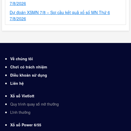
7/8/2026
Dự đoán XSMN 7/8 – Soi cầu kết quả xổ số MN Thứ 6
7/8/2026
Về chúng tôi
Chơi có trách nhiệm
Điều khoản sử dụng
Liên hệ
Xổ số Vietlott
Quy trình quay số mở thưởng
Lĩnh thưởng
Xổ số Power 6/55