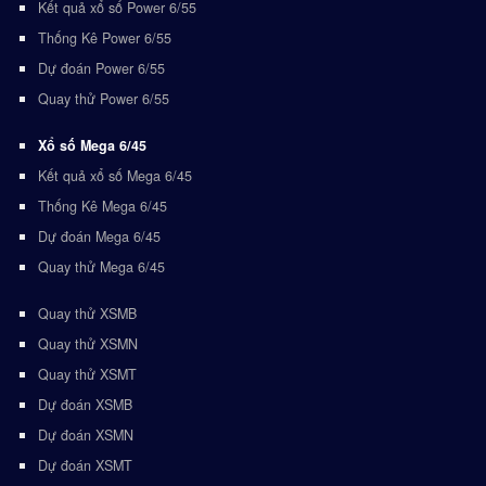
Kết quả xổ số Power 6/55
Thống Kê Power 6/55
Dự đoán Power 6/55
Quay thử Power 6/55
Xổ số Mega 6/45
Kết quả xổ số Mega 6/45
Thống Kê Mega 6/45
Dự đoán Mega 6/45
Quay thử Mega 6/45
Quay thử XSMB
Quay thử XSMN
Quay thử XSMT
Dự đoán XSMB
Dự đoán XSMN
Dự đoán XSMT