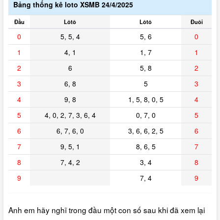
Bảng thống kê loto XSMB 24/4/2025
Đầu
Lôtô
Lôtô
Đuôi
0
5
,
5
,
4
5
,
6
0
1
4
,
1
1
,
7
1
2
6
5
,
8
2
3
6
,
8
5
3
4
9
,
8
1
,
5
,
8
,
0
,
5
4
5
4
,
0
,
2
,
7
,
3
,
6
,
4
0
,
7
,
0
5
6
6
,
7
,
6
,
0
3
,
6
,
6
,
2
,
5
6
7
9
,
5
,
1
8
,
6
,
5
7
8
7
,
4
,
2
3
,
4
8
9
7
,
4
9
Anh em hãy nghĩ trong đầu một con số sau khi đã xem lại