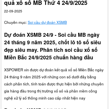
quả xổ số MB Thứ 4 24/9/2025
22-09-2025
Chuyên mục:
Soi cầu dự đoán XSMB
Dự đoán XSMB 24/9 - Soi cầu MB ngày
24 tháng 9 năm 2025, chốt lô tô số siêu
đẹp siêu may. Phân tích soi cầu xổ số
Miền Bắc 24/9/2025 chuẩn hàng đầu
XSPOWER xin được dự đoán kết quả xổ số Miền Bắc ngày
24 tháng 9 năm 2025 với những con số dưới đây bằng
cách phân tích, tính toán được thực hiện bởi những chuyên
gia hàng đầu trong thị trường xổ số và phần mềm công
nghệ xử lý số thông minh cao cấp nhất hiện nay