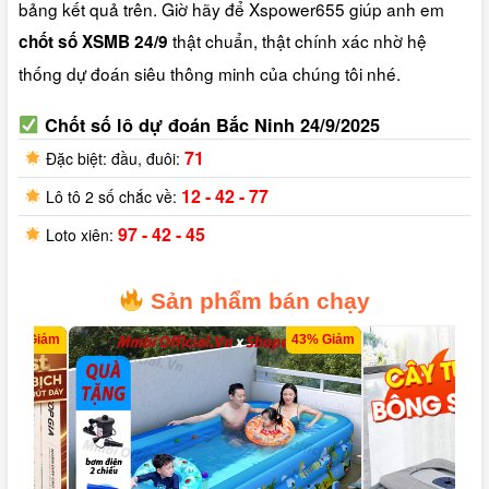
bảng kết quả trên. Giờ hãy để Xspower655 giúp anh em
thật chuẩn, thật chính xác nhờ hệ
chốt số XSMB 24/9
thống dự đoán siêu thông minh của chúng tôi nhé.
Chốt số lô dự đoán Bắc Ninh 24/9/2025
71
Đặc biệt: đầu, đuôi:
12 - 42 - 77
Lô tô 2 số chắc về:
97 - 42 - 45
Loto xiên:
Sản phẩm bán chạy
40% Giảm
43% Giảm