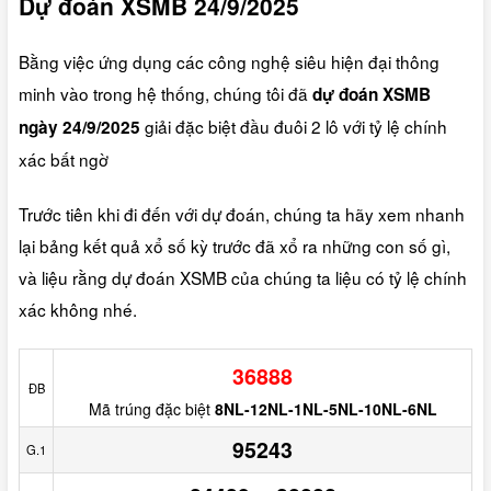
Dự đoán XSMB 24/9/2025
Bằng việc ứng dụng các công nghệ siêu hiện đại thông
minh vào trong hệ thống, chúng tôi đã
dự đoán XSMB
giải đặc biệt đầu đuôi 2 lô với tỷ lệ chính
ngày 24/9/2025
xác bất ngờ
Trước tiên khi đi đến với dự đoán, chúng ta hãy xem nhanh
lại bảng kết quả xổ số kỳ trước đã xổ ra những con số gì,
và liệu rằng dự đoán XSMB của chúng ta liệu có tỷ lệ chính
xác không nhé.
36888
ĐB
Mã trúng đặc biệt
8NL-12NL-1NL-5NL-10NL-6NL
95243
G.1