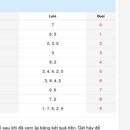
Lôtô
Đuôi
7
0
0
,
5
1
0
,
3
,
0
2
3
3
9
,
2
4
3
,
4
,
4
,
2
,
0
5
3
,
9
,
4
,
2
6
0
,
6
7
7
,
2
8
1
,
7
,
6
,
2
,
9
9
sau khi đã xem lại bảng kết quả trên. Giờ hãy để