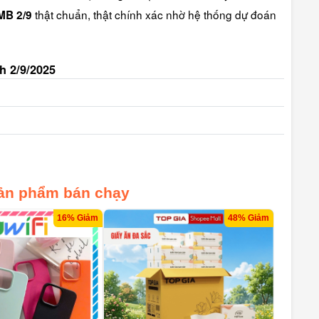
thật chuẩn, thật chính xác nhờ hệ thống dự đoán
MB 2/9
h 2/9/2025
n phẩm bán chạy
16% Giảm
48% Giảm