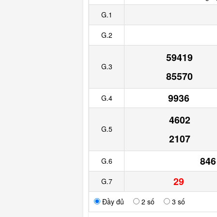
G.1
G.2
59419
G.3
85570
9936
G.4
4602
G.5
2107
846
G.6
29
G.7
Đầy đủ
2 số
3 số