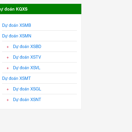
ự đoán KQXS
Dự đoán XSMB
Dự đoán XSMN
+
Dự đoán XSBD
+
Dự đoán XSTV
+
Dự đoán XSVL
Dự đoán XSMT
+
Dự đoán XSGL
+
Dự đoán XSNT