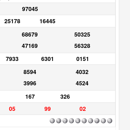
97045
25178
16445
68679
50325
47169
56328
7933
6301
0151
8594
4032
3996
4524
167
326
05
99
02
0
1
2
3
4
5
6
7
8
9