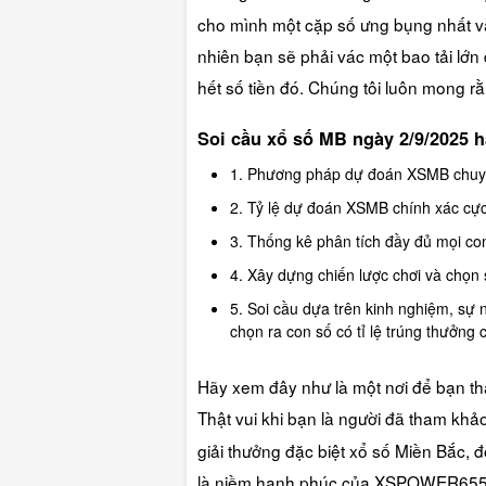
cho mình một cặp số ưng bụng nhất và
nhiên bạn sẽ phải vác một bao tải lớn 
hết số tiền đó. Chúng tôi luôn mong 
Soi cầu xổ số MB ngày 2/9/2025 h
1. Phương pháp dự đoán XSMB chuyên
2. Tỷ lệ dự đoán XSMB chính xác cực
3. Thống kê phân tích đầy đủ mọi con
4. Xây dựng chiến lược chơi và chọn s
5. Soi cầu dựa trên kinh nghiệm, sư
chọn ra con số có tỉ lệ trúng thưởng 
Hãy xem đây như là một nơi để bạn t
Thật vui khi bạn là người đã tham khả
giải thưởng đặc biệt xổ số Miền Bắc, 
là niềm hạnh phúc của XSPOWER655. 