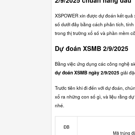
2/9/2025 chuẩn hàng đầu
XSPOWER xin được dự đoán kết quả x
số dưới đây bằng cách phân tích, tín
trong thị trường xổ số và phần mềm c
Dự đoán XSMB 2/9/2025
Bằng việc ứng dụng các công nghệ siê
giải đặ
dự đoán XSMB ngày 2/9/2025
Trước tiên khi đi đến với dự đoán, ch
xổ ra những con số gì, và liệu rằng d
nhé.
ĐB
Mã trúng đ