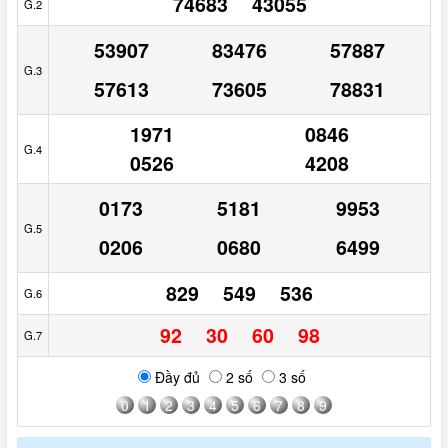
74683
43055
G.2
53907
83476
57887
G.3
57613
73605
78831
1971
0846
G.4
0526
4208
0173
5181
9953
G.5
0206
0680
6499
829
549
536
G.6
92
30
60
98
G.7
Đầy đủ
2 số
3 số
0
1
2
3
4
5
6
7
8
9