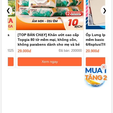
❮
❯
gói đa
[TOP BÁN CHẠY] Khăn ướt cao cấp
Ốp Lưng Iphone
p vân
Topgia 80 tờ mềm mại, không cồn,
mềm basic
không parabens dành cho mẹ và bé
6/6splus/7/8/pl
-Awifi Case A3-
29.000đ
20.900đ
bán: 2025
Đã bán: 200000
Xem ngay
X