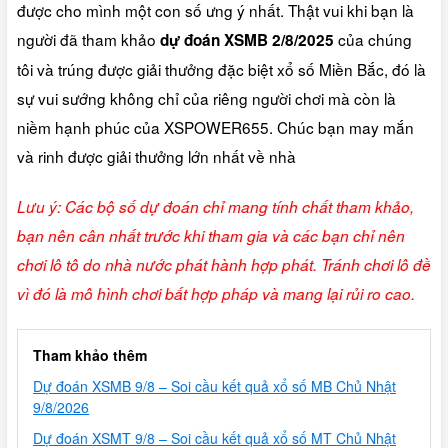
được cho mình một con số ưng ý nhất. Thật vui khi bạn là
người đã tham khảo
của chúng
dự đoán XSMB 2/8/2025
tôi và trúng được giải thưởng đặc biệt xổ số Miền Bắc, đó là
sự vui sướng không chỉ của riêng người chơi mà còn là
niềm hạnh phúc của XSPOWER655. Chúc bạn may mắn
và rinh được giải thưởng lớn nhất về nhà
Lưu ý: Các bộ số dự đoán chỉ mang tính chất tham khảo,
bạn nên cân nhất trước khi tham gia và các bạn chỉ nên
chơi lô tô do nhà nước phát hành hợp phát. Tránh chơi lô đề
vì đó là mô hình chơi bất hợp pháp và mang lại rủi ro cao.
Tham khảo thêm
Dự đoán XSMB 9/8 – Soi cầu kết quả xổ số MB Chủ Nhật
9/8/2026
Dự đoán XSMT 9/8 – Soi cầu kết quả xổ số MT Chủ Nhật