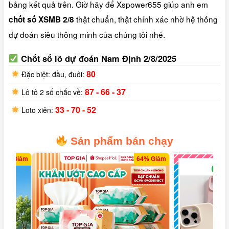
bảng kết quả trên. Giờ hãy để Xspower655 giúp anh em
thật chuẩn, thật chính xác nhờ hệ thống
chốt số XSMB 2/8
dự đoán siêu thông minh của chúng tôi nhé.
Chốt số lô dự đoán Nam Định 2/8/2025
80
Đặc biệt: đầu, đuôi:
87 - 66 - 37
Lô tô 2 số chắc về:
33 - 70 - 52
Loto xiên:
Sản phẩm bán chạy
48% Giảm
64% Giảm