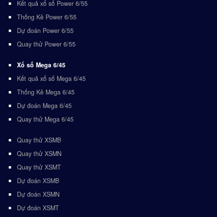
Kết quả xổ số Power 6/55
Thống Kê Power 6/55
Dự đoán Power 6/55
Quay thử Power 6/55
Xổ số Mega 6/45
Kết quả xổ số Mega 6/45
Thống Kê Mega 6/45
Dự đoán Mega 6/45
Quay thử Mega 6/45
Quay thử XSMB
Quay thử XSMN
Quay thử XSMT
Dự đoán XSMB
Dự đoán XSMN
Dự đoán XSMT