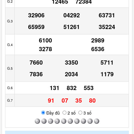
12465
72384
G.2
32906
04292
63731
G.3
65959
51261
35224
6100
2989
G.4
3278
6536
7660
3350
5711
G.5
7836
2034
1179
131
832
553
G.6
91
07
35
80
G.7
Đầy đủ
2 số
3 số
0
1
2
3
4
5
6
7
8
9