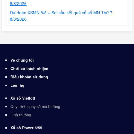
8/8/2026
Dự đoán XSMN 8/8 – Soi cầu kết quả xổ số MN Thứ 7
8/8/2026
Về chúng tôi
Chơi có trách nhiệm
Điều khoản sử dụng
Liên hệ
Xổ số Vietlott
Quy trình quay số mở thưởng
Lĩnh thưởng
Xổ số Power 6/55