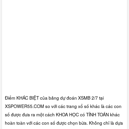
Điểm KHÁC BIỆT của bảng dự đoán XSMB 2/7 tại
XSPOWER55.COM so với các trang xổ số khác là các con
số được đưa ra một cách KHOA HỌC có TÍNH TOÁN khác
hoàn toàn với các con số được chọn bừa. Không chỉ là dựa