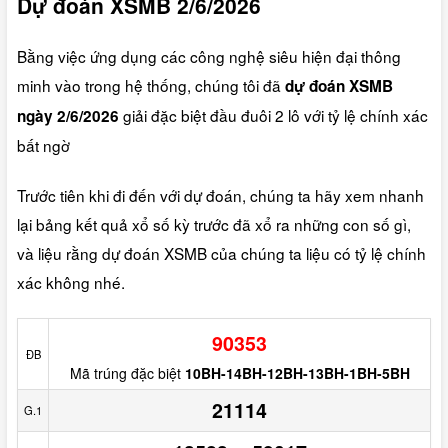
Dự đoán XSMB 2/6/2026
Bằng việc ứng dụng các công nghệ siêu hiện đại thông
minh vào trong hệ thống, chúng tôi đã
dự đoán XSMB
giải đặc biệt đầu đuôi 2 lô với tỷ lệ chính xác
ngày 2/6/2026
bất ngờ
Trước tiên khi đi đến với dự đoán, chúng ta hãy xem nhanh
lại bảng kết quả xổ số kỳ trước đã xổ ra những con số gì,
và liệu rằng dự đoán XSMB của chúng ta liệu có tỷ lệ chính
xác không nhé.
90353
ĐB
Mã trúng đặc biệt
10BH-14BH-12BH-13BH-1BH-5BH
21114
G.1