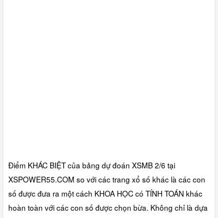
Điểm KHÁC BIỆT của bảng dự đoán XSMB 2/6 tại
XSPOWER55.COM so với các trang xổ số khác là các con
số được đưa ra một cách KHOA HỌC có TÍNH TOÁN khác
hoàn toàn với các con số được chọn bừa. Không chỉ là dựa