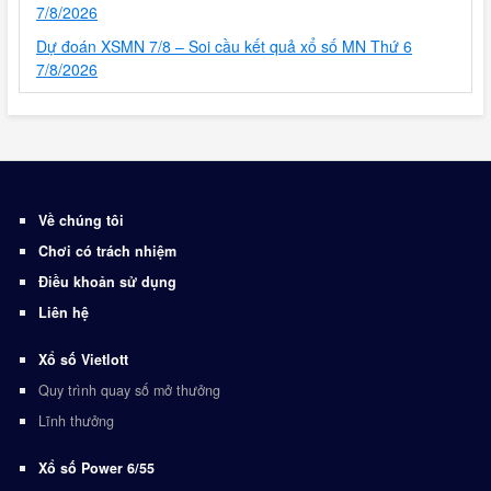
7/8/2026
Dự đoán XSMN 7/8 – Soi cầu kết quả xổ số MN Thứ 6
7/8/2026
Về chúng tôi
Chơi có trách nhiệm
Điều khoản sử dụng
Liên hệ
Xổ số Vietlott
Quy trình quay số mở thưởng
Lĩnh thưởng
Xổ số Power 6/55