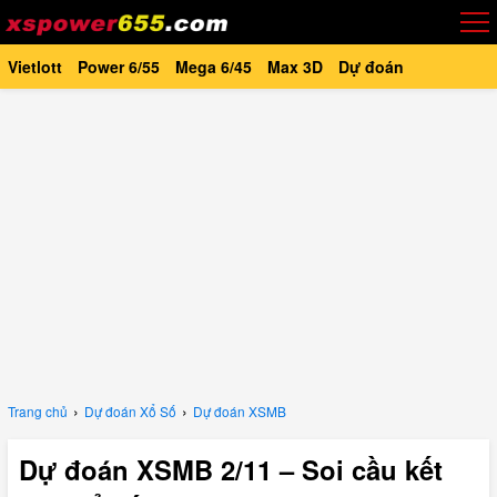
Vietlott
Power 6/55
Mega 6/45
Max 3D
Dự đoán
›
›
Trang chủ
Dự đoán Xổ Số
Dự đoán XSMB
Dự đoán XSMB 2/11 – Soi cầu kết