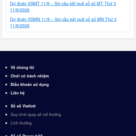
Dự đoán XSMT 11/8 – Soi cầu kết quả xổ số MT Thứ 3
11/8/2026
Dự đoán XSMN 11/8 – Soi cầu kết quả xổ số MN Thứ 3
11/8/2026
Về chúng tôi
Chơi có trách nhiệm
Điều khoản sử dụng
Liên hệ
Xổ số Vietlott
Quy trình quay số mở thưởng
Lĩnh thưởng
Xổ số Power 6/55