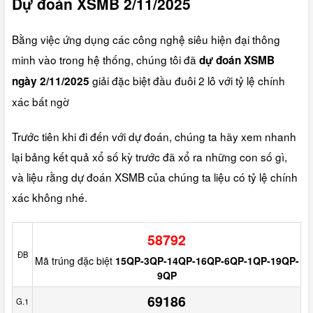
Dự đoán XSMB 2/11/2025
Bằng việc ứng dụng các công nghệ siêu hiện đại thông
minh vào trong hệ thống, chúng tôi đã
dự đoán XSMB
giải đặc biệt đầu đuôi 2 lô với tỷ lệ chính
ngày 2/11/2025
xác bất ngờ
Trước tiên khi đi đến với dự đoán, chúng ta hãy xem nhanh
lại bảng kết quả xổ số kỳ trước đã xổ ra những con số gì,
và liệu rằng dự đoán XSMB của chúng ta liệu có tỷ lệ chính
xác không nhé.
58792
ĐB
Mã trúng đặc biệt
15QP-3QP-14QP-16QP-6QP-1QP-19QP-
9QP
69186
G.1