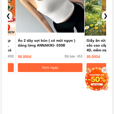
❮
❯
ao cấp
Áo 2 dây sợi bún ( có mút ngực )
Giấy ăn rút Top
 cồn,
dáng lửng ANNAKIKI- 030B
sắc cao cấp 240
 và bé
4D, mềm mịn, th
98.000đ
95.000đ
n: 200000
Đã bán: 453
Xem ngay
X