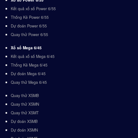
Kết quả xổ số Power 6/55
Thống Kê Power 6/55
Dự đoán Power 6/55
Quay thử Power 6/55
Xổ số Mega 6/45
Kết quả xổ số Mega 6/45
Thống Kê Mega 6/45
Dự đoán Mega 6/45
Quay thử Mega 6/45
Quay thử XSMB
Quay thử XSMN
Quay thử XSMT
Dự đoán XSMB
Dự đoán XSMN