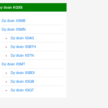
ự đoán KQXS
Dự đoán XSMB
Dự đoán XSMN
+
Dự đoán XSAG
+
Dự đoán XSBTH
+
Dự đoán XSTN
Dự đoán XSMT
+
Dự đoán XSBDI
+
Dự đoán XSQB
+
Dự đoán XSQT