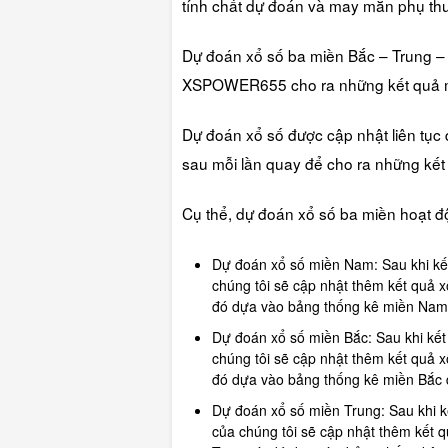
tính chất dự đoán và may mắn phụ thu
Dự đoán xổ số ba miền Bắc – Trung –
XSPOWER655 cho ra những kết quả ma
Dự đoán xổ số được cập nhật liên tục
sau mỗi lần quay để cho ra những kết
Cụ thể, dự đoán xổ số ba miền hoạt đ
Dự đoán xổ số miền Nam: Sau khi kết
chúng tôi sẽ cập nhật thêm kết quả
đó dựa vào bảng thống kê miền Nam 
Dự đoán xổ số miền Bắc: Sau khi kết
chúng tôi sẽ cập nhật thêm kết quả 
đó dựa vào bảng thống kê miền Bắc 
Dự đoán xổ số miền Trung: Sau khi kế
của chúng tôi sẽ cập nhật thêm kết 