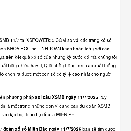
SMB 11/7 tại XSPOWER55.COM so với các trang xổ số
 cách KHOA HỌC có TÍNH TOÁN khác hoàn toàn với các
ựa trên kết quả xổ số của những kỳ trước đó mà chúng tôi
uất hiện nhiều hay ít, tỷ lệ phần trăm theo xác xuất thống
 đó chọn ra được một con số có tỷ lệ cao nhất cho người
 hiện phương pháp
, tuy
soi cầu XSMB ngày 11/7/2026
 tin là một trong những đơn vị cung cấp dự đoán XSMB
i và đặc biệt toàn bộ đều là MIỄN PHÍ.
bạn sẽ tìm được
ự đoán xổ số Miền Bắc ngày 11/7/2026