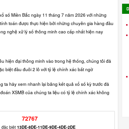
D
ổ số Miền Bắc ngày 11 tháng 7 năm 2026 với những
 tính toán được thực hiện bởi những chuyên gia hàng đầu
ông nghệ xử lý số thông minh cao cấp nhất hiện nay
u hiện đại thông minh vào trong hệ thống, chúng tôi đã
ặc biệt đầu đuôi 2 lô với tỷ lệ chính xác bất ngờ
úng ta hãy xem nhanh lại bảng kết quả xổ số kỳ trước đã
ự đoán XSMB của chúng ta liệu có tỷ lệ chính xác không
72767
 đặc biệt
13DE-8DE-11DE-9DE-4DE-2DE