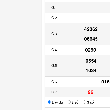
G.1
G.2
42362
G.3
06645
0250
G.4
0554
G.5
1034
016
G.6
96
G.7
Đầy đủ
2 số
3 số