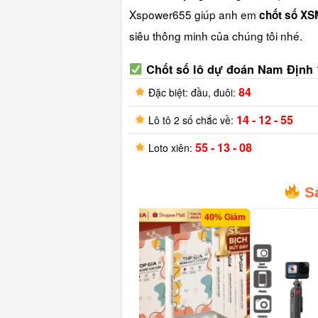
Xspower655 giúp anh em
chốt số XS
siêu thông minh của chúng tôi nhé.
Chốt số lô dự đoán Nam Định 
84
Đặc biệt: đầu, đuôi:
14 - 12 - 55
Lô tô 2 số chắc về:
55 - 13 - 08
Loto xiên:
Sả
42% Giảm
40% Giảm