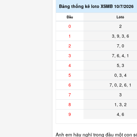
Bảng thống kê loto XSMB 10/7/2026
Đầu
Lôtô
0
2
1
3
,
9
,
3
,
6
2
7
,
0
3
7
,
6
,
4
,
1
4
5
,
3
5
0
,
3
,
4
6
7
,
0
,
2
,
6
,
1
7
3
8
1
,
3
,
2
9
4
,
6
Anh em hãy nghĩ trong đầu một con số 