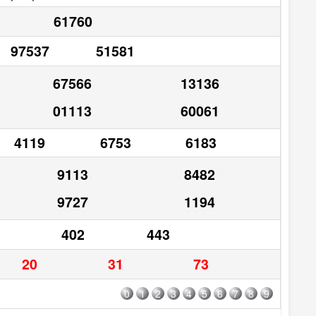
61760
97537
51581
67566
13136
01113
60061
4119
6753
6183
9113
8482
9727
1194
402
443
20
31
73
0
1
2
3
4
5
6
7
8
9