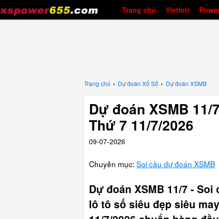
Trang chủ
Vietlott
Power
›
›
Trang chủ
Dự đoán Xổ Số
Dự đoán XSMB
Dự đoán XSMB 11/7 
Thứ 7 11/7/2026
09-07-2026
Chuyên mục:
Soi cầu dự đoán XSMB
Dự đoán XSMB 11/7 - Soi 
lô tô số siêu đẹp siêu ma