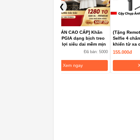
❮
 lớp UPF 50+
[SIZE TO BẢN CAO CẤP] Khăn
(Tặng Remot
m nữ khoá kéo
giấy rút TOPGIA dạng bịch treo
Selfie 4 châ
tường tiện lợi siêu dai mềm mịn
khiển từ xa 
sáng Tripod
119.000đ
155.000đ
Đã bán: 10000
Đã bán: 5000
ngay
Xem ngay