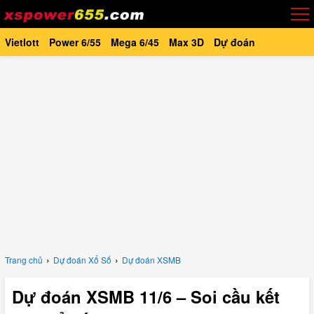
Vietlott
Power 6/55
Mega 6/45
Max 3D
Dự đoán
›
›
Trang chủ
Dự đoán Xổ Số
Dự đoán XSMB
Dự đoán XSMB 11/6 – Soi cầu kết