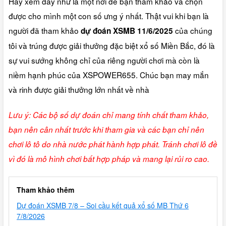
Hãy xem đây như là một nơi để bạn tham khảo và chọn
được cho mình một con số ưng ý nhất. Thật vui khi bạn là
người đã tham khảo
của chúng
dự đoán XSMB 11/6/2025
tôi và trúng được giải thưởng đặc biệt xổ số Miền Bắc, đó là
sự vui sướng không chỉ của riêng người chơi mà còn là
niềm hạnh phúc của XSPOWER655. Chúc bạn may mắn
và rinh được giải thưởng lớn nhất về nhà
Lưu ý: Các bộ số dự đoán chỉ mang tính chất tham khảo,
bạn nên cân nhất trước khi tham gia và các bạn chỉ nên
chơi lô tô do nhà nước phát hành hợp phát. Tránh chơi lô đề
vì đó là mô hình chơi bất hợp pháp và mang lại rủi ro cao.
Tham khảo thêm
Dự đoán XSMB 7/8 – Soi cầu kết quả xổ số MB Thứ 6
7/8/2026