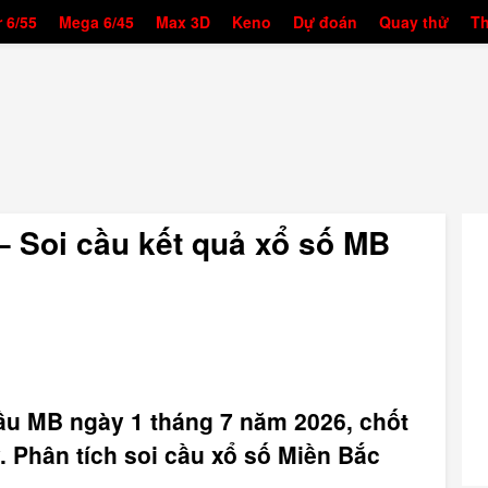
 6/55
Mega 6/45
Max 3D
Keno
Dự đoán
Quay thử
T
 Soi cầu kết quả xổ số MB
ầu MB ngày 1 tháng 7 năm 2026, chốt
y. Phân tích soi cầu xổ số Miền Bắc