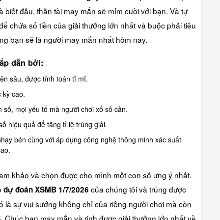
 biết đâu, thần tài may mắn sẽ mỉm cười với bạn. Và tự
để chứa số tiền của giải thưởng lớn nhất và buộc phải tiêu
rằng bạn sẽ là người may mắn nhất hôm nay.
ấp dẫn bởi:
 sâu, được tính toán tỉ mỉ.
 kỳ cao.
 số, mọi yếu tố mà người chơi xổ số cần.
ố hiệu quả để tăng tỉ lệ trúng giải.
̣ nhạy bén cùng với áp dụng công nghệ thông minh xác suất
cao.
ham khảo và chọn được cho mình một con số ưng ý nhất.
o
của chúng tôi và trúng được
dự đoán XSMB 1/7/2026
đó là sự vui sướng không chỉ của riêng người chơi mà còn
Chúc bạn may mắn và rinh được giải thưởng lớn nhất về