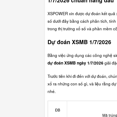
1/7/2026 chuẩn hàng đầu
XSPOWER xin được dự đoán kết quả x
số dưới đây bằng cách phân tích, tín
trong thị trường xổ số và phần mềm c
Dự đoán XSMB 1/7/2026
Bằng việc ứng dụng các công nghệ siê
giải đặ
dự đoán XSMB ngày 1/7/2026
Trước tiên khi đi đến với dự đoán, ch
xổ ra những con số gì, và liệu rằng d
nhé.
ĐB
Mã trúng