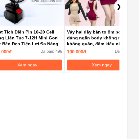
❯
t Tích Điện Pin 10-20 Cell
Váy hai dây bản to ôm body
g Liên Tục 7-12H Mini Gọn
dáng ngắn body không mút
16/pro/max/plus/promax
 Bền Đẹp Tiện Lợi Đa Năng
không quần, đầm kiểu nữ màu
đen nâu sáng da đi tiệc bigsize
.000đ
100.000đ
Đã bán: 496
Đã bán: 279
HP37
Xem ngay
Xem ngay