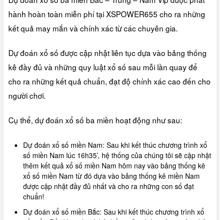
hành hoàn toàn miễn phí tại XSPOWER655 cho ra những
kết quả may mắn và chính xác từ các chuyên gia.
Dự đoán xổ số được cập nhật liên tục dựa vào bảng thống
kê đầy đủ và những quy luật xổ số sau mỗi lần quay để
cho ra những kết quả chuẩn, đạt độ chính xác cao đến cho
người chơi.
Cụ thể, dự đoán xổ số ba miền hoạt động như sau:
Dự đoán xổ số miền Nam: Sau khi kết thúc chương trình xổ
số miền Nam lúc 16h35’, hệ thống của chúng tôi sẽ cập nhật
thêm kết quả xổ số miền Nam hôm nay vào bảng thống kê
xổ số miền Nam từ đó dựa vào bảng thống kê miền Nam
được cập nhật đầy đủ nhất và cho ra những con số đạt
chuẩn!
Dự đoán xổ số miền Bắc: Sau khi kết thúc chương trình xổ