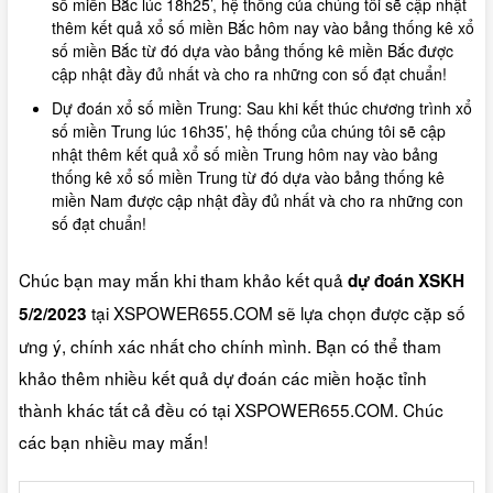
số miền Bắc lúc 18h25’, hệ thống của chúng tôi sẽ cập nhật
thêm kết quả xổ số miền Bắc hôm nay vào bảng thống kê xổ
số miền Bắc từ đó dựa vào bảng thống kê miền Bắc được
cập nhật đầy đủ nhất và cho ra những con số đạt chuẩn!
Dự đoán xổ số miền Trung: Sau khi kết thúc chương trình xổ
số miền Trung lúc 16h35’, hệ thống của chúng tôi sẽ cập
nhật thêm kết quả xổ số miền Trung hôm nay vào bảng
thống kê xổ số miền Trung từ đó dựa vào bảng thống kê
miền Nam được cập nhật đầy đủ nhất và cho ra những con
số đạt chuẩn!
Chúc bạn may mắn khi tham khảo kết quả
dự đoán XSKH
tại XSPOWER655.COM sẽ lựa chọn được cặp số
5/2/2023
ưng ý, chính xác nhất cho chính mình. Bạn có thể tham
khảo thêm nhiều kết quả dự đoán các miền hoặc tỉnh
thành khác tất cả đều có tại XSPOWER655.COM. Chúc
các bạn nhiều may mắn!