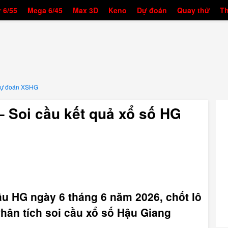
 6/55
Mega 6/45
Max 3D
Keno
Dự đoán
Quay thử
T
ự đoán XSHG
 Soi cầu kết quả xổ số HG
ầu HG ngày 6 tháng 6 năm 2026, chốt lô
Phân tích soi cầu xổ số Hậu Giang