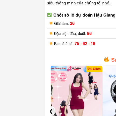
siêu thông minh của chúng tôi nhé.
Chốt số lô dự đoán Hậu Giang 
26
Giải tám:
86
Đặc biệt: đầu, đuôi:
75 - 62 - 19
Bao lô 2 số:
Sả
16% Giảm
0% Giảm
❮