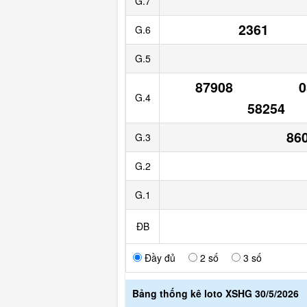
G.7
2361
G.6
G.5
87908
0
G.4
58254
86
G.3
G.2
G.1
ĐB
Đầy đủ
2 số
3 số
Bảng thống kê loto XSHG 30/5/2026