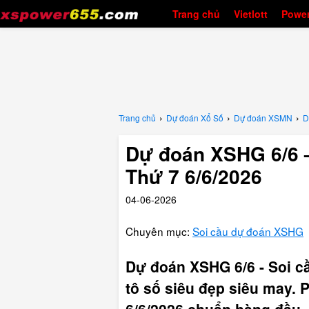
Trang chủ
Vietlott
Power
›
›
›
Trang chủ
Dự đoán Xổ Số
Dự đoán XSMN
D
Dự đoán XSHG 6/6 –
Thứ 7 6/6/2026
04-06-2026
Chuyên mục:
Soi cầu dự đoán XSHG
Dự đoán XSHG 6/6 - Soi c
tô số siêu đẹp siêu may. 