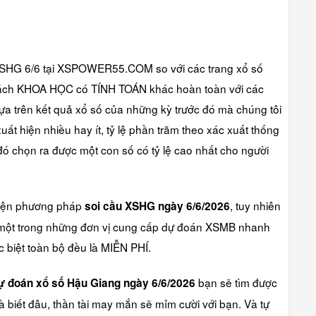
SHG 6/6 tại XSPOWER55.COM so với các trang xổ số
 cách KHOA HỌC có TÍNH TOÁN khác hoàn toàn với các
ựa trên kết quả xổ số của những kỳ trước đó mà chúng tôi
uất hiện nhiều hay ít, tỷ lệ phần trăm theo xác xuất thống
 đó chọn ra được một con số có tỷ lệ cao nhất cho người
 hiện phương pháp
, tuy nhiên
soi cầu XSHG ngày 6/6/2026
à một trong những đơn vị cung cấp dự đoán XSMB nhanh
c biệt toàn bộ đều là MIỄN PHÍ.
bạn sẽ tìm được
ự đoán xổ số Hậu Giang ngày 6/6/2026
 biết đâu, thần tài may mắn sẽ mỉm cười với bạn. Và tự