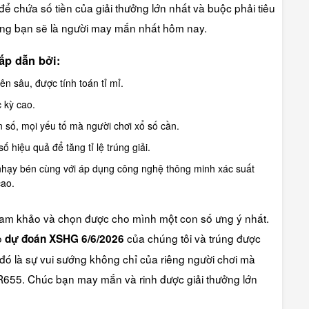
để chứa số tiền của giải thưởng lớn nhất và buộc phải tiêu
rằng bạn sẽ là người may mắn nhất hôm nay.
ấp dẫn bởi:
 sâu, được tính toán tỉ mỉ.
 kỳ cao.
 số, mọi yếu tố mà người chơi xổ số cần.
ố hiệu quả để tăng tỉ lệ trúng giải.
̣ nhạy bén cùng với áp dụng công nghệ thông minh xác suất
cao.
ham khảo và chọn được cho mình một con số ưng ý nhất.
o
của chúng tôi và trúng được
dự đoán XSHG 6/6/2026
 đó là sự vui sướng không chỉ của riêng người chơi mà
55. Chúc bạn may mắn và rinh được giải thưởng lớn