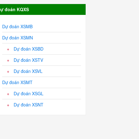
ự đoán KQXS
Dự đoán XSMB
Dự đoán XSMN
+
Dự đoán XSBD
+
Dự đoán XSTV
+
Dự đoán XSVL
Dự đoán XSMT
+
Dự đoán XSGL
+
Dự đoán XSNT