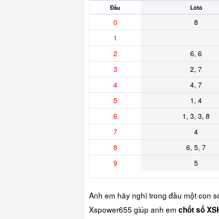
Đầu
Lôtô
0
8
1
2
6
,
6
3
2
,
7
4
4
,
7
5
1
,
4
6
1
,
3
,
3
,
8
7
4
8
6
,
5
,
7
9
5
Anh em hãy nghĩ trong đầu một con số 
Xspower655 giúp anh em
chốt số XS