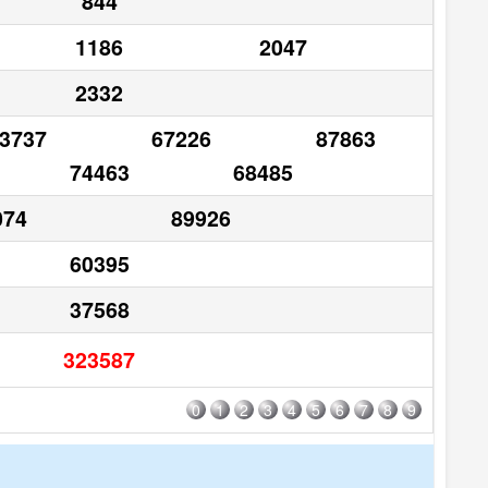
844
1186
2047
2332
3737
67226
87863
74463
68485
074
89926
60395
37568
323587
0
1
2
3
4
5
6
7
8
9