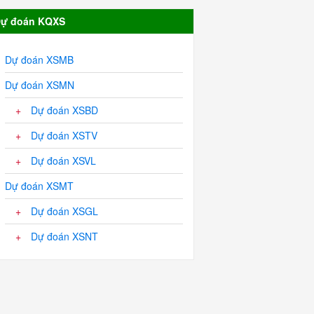
ự đoán KQXS
Dự đoán XSMB
Dự đoán XSMN
+
Dự đoán XSBD
+
Dự đoán XSTV
+
Dự đoán XSVL
Dự đoán XSMT
+
Dự đoán XSGL
+
Dự đoán XSNT