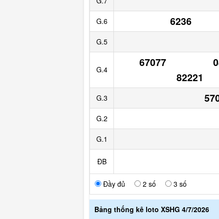
G.7
6236
G.6
G.5
67077
0
G.4
82221
57
G.3
G.2
G.1
ĐB
Đầy đủ
2 số
3 số
Bảng thống kê loto XSHG 4/7/2026