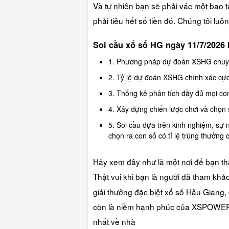
Và tự nhiên bạn sẽ phải vác một bao tả
phải tiêu hết số tiền đó. Chúng tôi l
Soi cầu xổ số HG ngày 11/7/2026 
1. Phương pháp dự đoán XSHG chuyên
2. Tỷ lệ dự đoán XSHG chính xác cực
3. Thống kê phân tích đầy đủ mọi con
4. Xây dựng chiến lược chơi và chọn s
5. Soi cầu dựa trên kinh nghiệm, sư
chọn ra con số có tỉ lệ trúng thưởng 
Hãy xem đây như là một nơi để bạn t
Thật vui khi bạn là người đã tham khả
giải thưởng đặc biệt xổ số Hậu Giang,
còn là niềm hạnh phúc của XSPOWER6
nhất về nhà