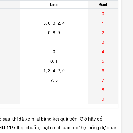
Lôtô
Đuôi
0
5
,
0
,
3
,
2
,
4
1
0
,
8
,
9
2
3
0
4
0
,
1
5
1
,
3
,
4
,
2
,
0
6
7
,
5
7
8
9
sau khi đã xem lại bảng kết quả trên. Giờ hãy để
thật chuẩn, thật chính xác nhờ hệ thống dự đoán
HG 11/7