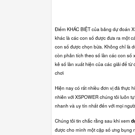
Điểm KHÁC BIỆT của bảng dự đoán X
khác là các con số được đưa ra một
con số được chọn bừa. Không chỉ là d
còn phân tích theo số lần các con số x
kê số lần xuất hiện của các giải để từ
chơi
Hiện nay có rất nhiều đơn vị đã thực
nhiên với XSPOWER chúng tôi luôn tự
nhanh và uy tín nhất đến với mọi ngườ
Chúng tôi tin chắc rằng sau khi xem
d
được cho mình một cặp số ưng bụng nh