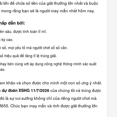
i lớn để chứa số tiền của giải thưởng lớn nhất và buộc
uôn mong rằng bạn sẽ là người may mắn nhất hôm nay.
hấp dẫn bởi:
 sâu, được tính toán tỉ mỉ.
 kỳ cao.
 số, mọi yếu tố mà người chơi xổ số cần.
ố hiệu quả để tăng tỉ lệ trúng giải.
̣ nhạy bén cùng với áp dụng công nghệ thông minh xác suất
cao.
ham khảo và chọn được cho mình một con số ưng ý nhất.
o
của chúng tôi và trúng được
dự đoán XSHG 11/7/2026
 đó là sự vui sướng không chỉ của riêng người chơi mà
55. Chúc bạn may mắn và rinh được giải thưởng lớn