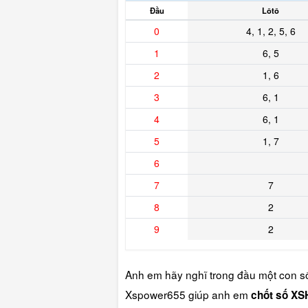
Đầu
Lôtô
0
4
,
1
,
2
,
5
,
6
1
6
,
5
2
1
,
6
3
6
,
1
4
6
,
1
5
1
,
7
6
7
7
8
2
9
2
Anh em hãy nghĩ trong đầu một con số 
Xspower655 giúp anh em
chốt số XS