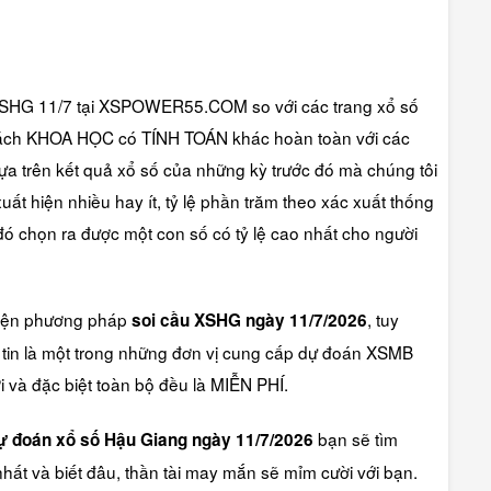
SHG 11/7 tại XSPOWER55.COM so với các trang xổ số
 cách KHOA HỌC có TÍNH TOÁN khác hoàn toàn với các
ựa trên kết quả xổ số của những kỳ trước đó mà chúng tôi
uất hiện nhiều hay ít, tỷ lệ phần trăm theo xác xuất thống
 đó chọn ra được một con số có tỷ lệ cao nhất cho người
 hiện phương pháp
, tuy
soi cầu XSHG ngày 11/7/2026
 tin là một trong những đơn vị cung cấp dự đoán XSMB
i và đặc biệt toàn bộ đều là MIỄN PHÍ.
bạn sẽ tìm
ự đoán xổ số Hậu Giang ngày 11/7/2026
ất và biết đâu, thần tài may mắn sẽ mỉm cười với bạn.