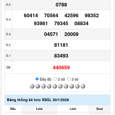
0788
G.5
60414
70564
42596
98352
G.4
93981
79345
08834
04571
20009
G.3
81181
G.2
83493
G.1
440659
ĐB
Đầy đủ
2 số
3 số
0
1
2
3
4
5
6
7
8
9
Bảng thống kê loto XSGL 30/1/2026
Đầu
Lôtô
Lôtô
Đuôi