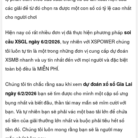
các giải để từ đó chọn ra được một con số có tỷ lệ cao nhất
cho người chơi
Hiện nay có rất nhiều đơn vị đã thực hiện phương pháp
soi
, tuy nhiên với XSPOWER chúng
cầu XSGL ngày 6/2/2026
tôi luôn tự tin là một trong những đơn vị cung cấp dự đoán
XSMB nhanh và uy tín nhất đến với mọi người và đặc biệt
toàn bộ đều là MIỄN PHÍ.
Chúng tôi tin chắc rằng sau khi xem
dự đoán xổ số Gia Lai
bạn sẽ tìm được cho mình một cặp số ưng
ngày 6/2/2026
bụng nhất và biết đâu, thần tài may mắn sẽ mỉm cười với
bạn. Và tự nhiên bạn sẽ phải vác một bao tải lớn để chứa
số tiền của giải thưởng lớn nhất và buộc phải tiêu hết số
tiền đó. Chúng tôi luôn mong rằng bạn sẽ là người may
mắn nhất hôm nay.