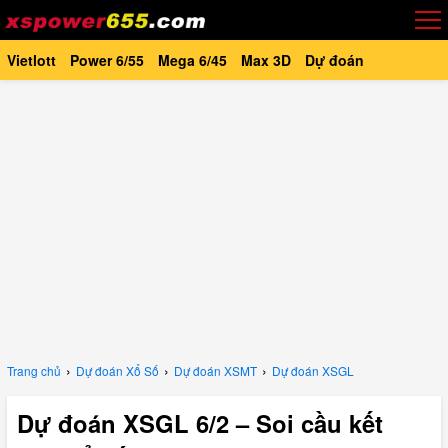
Vietlott
Power 6/55
Mega 6/45
Max 3D
Dự đoán
›
›
›
Trang chủ
Dự đoán Xổ Số
Dự đoán XSMT
Dự đoán XSGL
Dự đoán XSGL 6/2 – Soi cầu kết