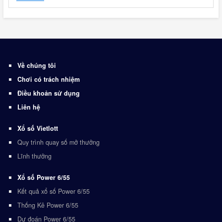
Về chúng tôi
Chơi có trách nhiệm
Điều khoản sử dụng
Liên hệ
Xổ số Vietlott
Quy trình quay số mở thưởng
Lĩnh thưởng
Xổ số Power 6/55
Kết quả xổ số Power 6/55
Thống Kê Power 6/55
Dự đoán Power 6/55