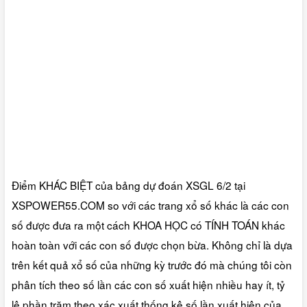
Điểm KHÁC BIỆT của bảng dự đoán XSGL 6/2 tại
XSPOWER55.COM so với các trang xổ số khác là các con
số được đưa ra một cách KHOA HỌC có TÍNH TOÁN khác
hoàn toàn với các con số được chọn bừa. Không chỉ là dựa
trên kết quả xổ số của những kỳ trước đó mà chúng tôi còn
phân tích theo số lần các con số xuất hiện nhiều hay ít, tỷ
lệ phần trăm theo xác xuất thống kê số lần xuất hiện của