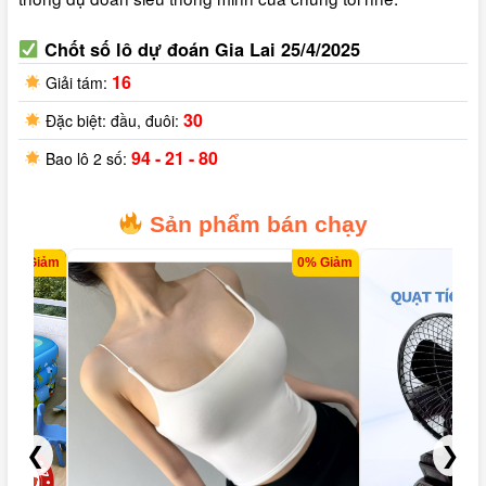
Chốt số lô dự đoán Gia Lai 25/4/2025
16
Giải tám:
30
Đặc biệt: đầu, đuôi:
94 - 21 - 80
Bao lô 2 số:
Sản phẩm bán chạy
43% Giảm
0% Giảm
❮
❯