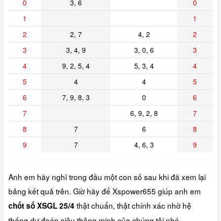
0
3
,
6
0
1
1
2
2
,
7
4
,
2
2
3
3
,
4
,
9
3
,
0
,
6
3
4
9
,
2
,
5
,
4
5
,
3
,
4
4
5
4
4
5
6
7
,
9
,
8
,
3
0
6
7
6
,
9
,
2
,
8
7
8
7
6
8
9
7
4
,
6
,
3
9
Anh em hãy nghĩ trong đầu một con số sau khi đã xem lại
bảng kết quả trên. Giờ hãy để Xspower655 giúp anh em
thật chuẩn, thật chính xác nhờ hệ
chốt số XSGL 25/4
thống dự đoán siêu thông minh của chúng tôi nhé.