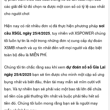
các giải để từ đó chọn ra được một con số có tỷ lệ cao nhất
cho người chơi
Hiện nay có rất nhiều đơn vị đã thực hiện phương pháp
soi
, tuy nhiên với XSPOWER chúng
cầu XSGL ngày 25/4/2025
tôi luôn tự tin là một trong những đơn vị cung cấp dự đoán
XSMB nhanh và uy tín nhất đến với mọi người và đặc biệt
toàn bộ đều là MIỄN PHÍ.
Chúng tôi tin chắc rằng sau khi xem
dự đoán xổ số Gia Lai
bạn sẽ tìm được cho mình một cặp số ưng
ngày 25/4/2025
bụng nhất và biết đâu, thần tài may mắn sẽ mỉm cười với
bạn. Và tự nhiên bạn sẽ phải vác một bao tải lớn để chứa
số tiền của giải thưởng lớn nhất và buộc phải tiêu hết số
tiền đó. Chúng tôi luôn mong rằng bạn sẽ là người may
mắn nhất hôm nay.