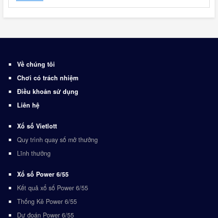
Về chúng tôi
Chơi có trách nhiệm
Điều khoản sử dụng
Liên hệ
Xổ số Vietlott
Quy trình quay số mở thưởng
Lĩnh thưởng
Xổ số Power 6/55
Kết quả xổ số Power 6/55
Thống Kê Power 6/55
Dự đoán Power 6/55