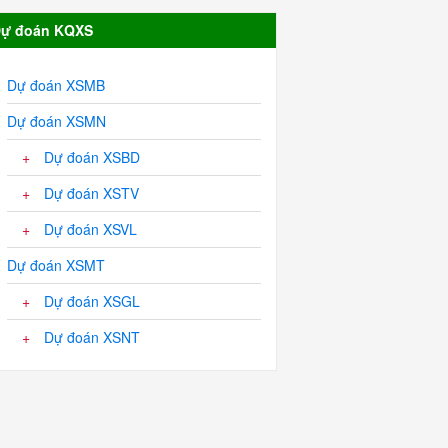
ự đoán KQXS
Dự đoán XSMB
Dự đoán XSMN
+
Dự đoán XSBD
+
Dự đoán XSTV
+
Dự đoán XSVL
Dự đoán XSMT
+
Dự đoán XSGL
+
Dự đoán XSNT