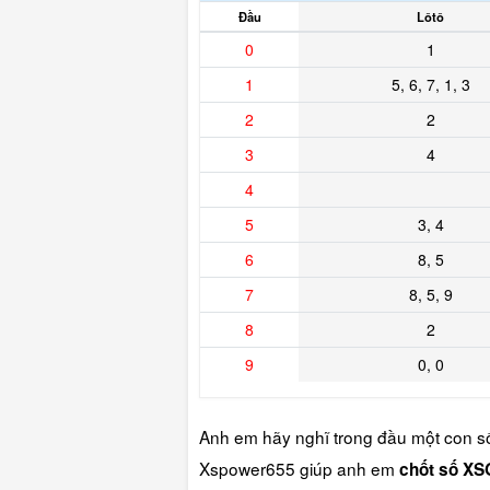
Đầu
Lôtô
0
1
1
5
,
6
,
7
,
1
,
3
2
2
3
4
4
5
3
,
4
6
8
,
5
7
8
,
5
,
9
8
2
9
0
,
0
Anh em hãy nghĩ trong đầu một con số 
Xspower655 giúp anh em
chốt số XS