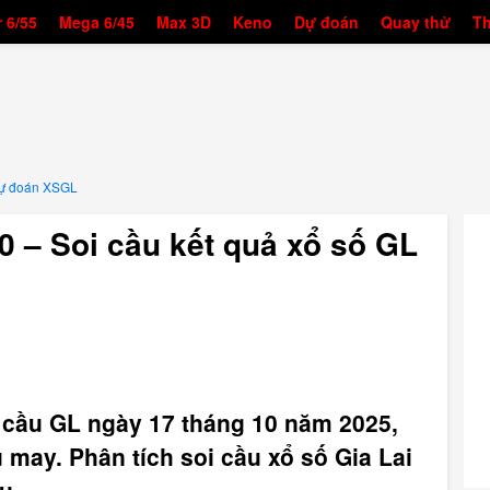
 6/55
Mega 6/45
Max 3D
Keno
Dự đoán
Quay thử
T
ự đoán XSGL
 – Soi cầu kết quả xổ số GL
 cầu GL ngày 17 tháng 10 năm 2025,
u may. Phân tích soi cầu xổ số Gia Lai