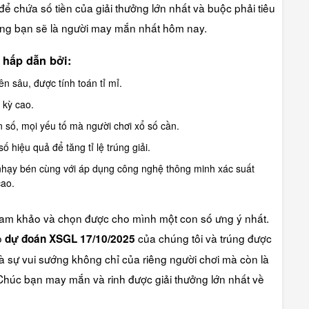
để chứa số tiền của giải thưởng lớn nhất và buộc phải tiêu
rằng bạn sẽ là người may mắn nhất hôm nay.
 hấp dẫn bởi:
 sâu, được tính toán tỉ mỉ.
 kỳ cao.
 số, mọi yếu tố mà người chơi xổ số cần.
ố hiệu quả để tăng tỉ lệ trúng giải.
̣ nhạy bén cùng với áp dụng công nghệ thông minh xác suất
cao.
ham khảo và chọn được cho mình một con số ưng ý nhất.
o
của chúng tôi và trúng được
dự đoán XSGL 17/10/2025
 là sự vui sướng không chỉ của riêng người chơi mà còn là
c bạn may mắn và rinh được giải thưởng lớn nhất về