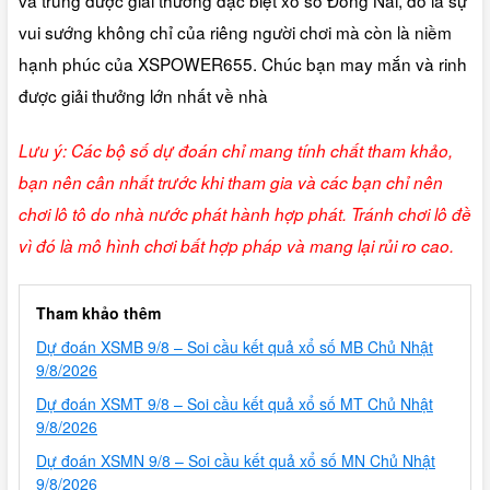
vui sướng không chỉ của riêng người chơi mà còn là niềm
hạnh phúc của XSPOWER655. Chúc bạn may mắn và rinh
được giải thưởng lớn nhất về nhà
Lưu ý: Các bộ số dự đoán chỉ mang tính chất tham khảo,
bạn nên cân nhất trước khi tham gia và các bạn chỉ nên
chơi lô tô do nhà nước phát hành hợp phát. Tránh chơi lô đề
vì đó là mô hình chơi bất hợp pháp và mang lại rủi ro cao.
Tham khảo thêm
Dự đoán XSMB 9/8 – Soi cầu kết quả xổ số MB Chủ Nhật
9/8/2026
Dự đoán XSMT 9/8 – Soi cầu kết quả xổ số MT Chủ Nhật
9/8/2026
Dự đoán XSMN 9/8 – Soi cầu kết quả xổ số MN Chủ Nhật
9/8/2026