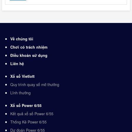
Về chúng tôi
Chơi có trách nhiệm
Điều khoản sử dụng
Liên hệ
Xổ số Vietlott
Quy trình quay số mở thưởng
Lĩnh thưởng
Xổ số Power 6/55
Kết quả xổ số Power 6/55
Thống Kê Power 6/55
Dự đoán Power 6/55