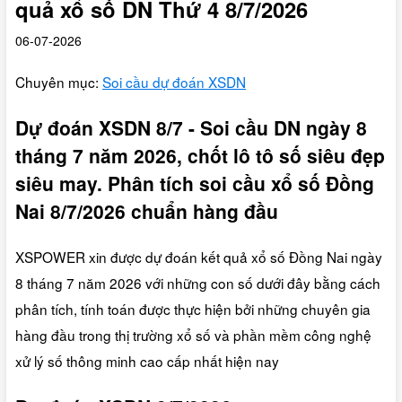
quả xổ số DN Thứ 4 8/7/2026
06-07-2026
Chuyên mục:
Soi cầu dự đoán XSDN
Dự đoán XSDN 8/7 - Soi cầu DN ngày 8
tháng 7 năm 2026, chốt lô tô số siêu đẹp
siêu may. Phân tích soi cầu xổ số Đồng
Nai 8/7/2026 chuẩn hàng đầu
XSPOWER xin được dự đoán kết quả xổ số Đồng Nai ngày
8 tháng 7 năm 2026 với những con số dưới đây bằng cách
phân tích, tính toán được thực hiện bởi những chuyên gia
hàng đầu trong thị trường xổ số và phần mềm công nghệ
xử lý số thông minh cao cấp nhất hiện nay