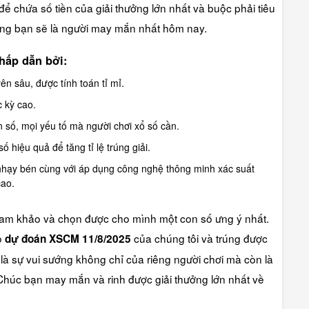
để chứa số tiền của giải thưởng lớn nhất và buộc phải tiêu
rằng bạn sẽ là người may mắn nhất hôm nay.
hấp dẫn bởi:
 sâu, được tính toán tỉ mỉ.
 kỳ cao.
 số, mọi yếu tố mà người chơi xổ số cần.
ố hiệu quả để tăng tỉ lệ trúng giải.
̣ nhạy bén cùng với áp dụng công nghệ thông minh xác suất
cao.
ham khảo và chọn được cho mình một con số ưng ý nhất.
o
của chúng tôi và trúng được
dự đoán XSCM 11/8/2025
 là sự vui sướng không chỉ của riêng người chơi mà còn là
c bạn may mắn và rinh được giải thưởng lớn nhất về