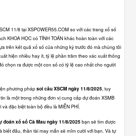
SCM 11/8 tại XSPOWER55.COM so với các trang xổ số
 cách KHOA HỌC có TÍNH TOÁN khác hoàn toàn với các
ựa trên kết quả xổ số của những kỳ trước đó mà chúng tôi
uất hiện nhiều hay ít, tỷ lệ phần trăm theo xác xuất thống
 đó chọn ra được một con số có tỷ lệ cao nhất cho người
 hiện phương pháp
, tuy
soi cầu XSCM ngày 11/8/2025
 tin là một trong những đơn vị cung cấp dự đoán XSMB
i và đặc biệt toàn bộ đều là MIỄN PHÍ.
bạn sẽ tìm được
ự đoán xổ số Cà Mau ngày 11/8/2025
 biết đâu, thần tài may mắn sẽ mỉm cười với bạn. Và tự