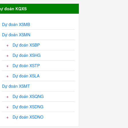
ự đoán KQXS
Dự đoán XSMB
Dự đoán XSMN
+
Dự đoán XSBP
+
Dự đoán XSHG
+
Dự đoán XSTP
+
Dự đoán XSLA
Dự đoán XSMT
+
Dự đoán XSQNG
+
Dự đoán XSDNG
+
Dự đoán XSDNO