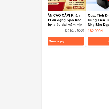
 lớp UPF 50+
[SIZE TO BẢN CAO CẤP] Khăn
Quạt Tích Đi
m nữ khoá kéo
giấy rút TOPGIA dạng bịch treo
Dùng Liên T
tường tiện lợi siêu dai mềm mịn
Nhẹ Bền Đẹp
119.000đ
182.000đ
Đã bán: 10000
Đã bán: 5000
ngay
Xem ngay