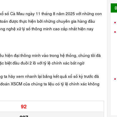
D
ổ số Cà Mau ngày 11 tháng 8 năm 2025 với những con
h toán được thực hiện bởi những chuyên gia hàng đầu
ông nghệ xử lý số thông minh cao cấp nhất hiện nay
u hiện đại thông minh vào trong hệ thống, chúng tôi đã
ặc biệt đầu đuôi 2 lô với tỷ lệ chính xác bất ngờ
úng ta hãy xem nhanh lại bảng kết quả xổ số kỳ trước đã
ự đoán XSCM của chúng ta liệu có tỷ lệ chính xác không
92