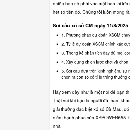
nhiên bạn sẽ phải vác một bao tải lớn 
hết số tiền đó. Chúng tôi luôn mong 
Soi cầu xổ số CM ngày 11/8/2025 
1. Phương pháp dự đoán XSCM chuyên
2. Tỷ lệ dự đoán XSCM chính xác cực
3. Thống kê phân tích đầy đủ mọi con
4. Xây dựng chiến lược chơi và chọn s
5. Soi cầu dựa trên kinh nghiệm, sư
chọn ra con số có tỉ lệ trúng thưởng 
Hãy xem đây như là một nơi để bạn t
Thật vui khi bạn là người đã tham khả
giải thưởng đặc biệt xổ số Cà Mau, đó
niềm hạnh phúc của XSPOWER655. Chú
nhà