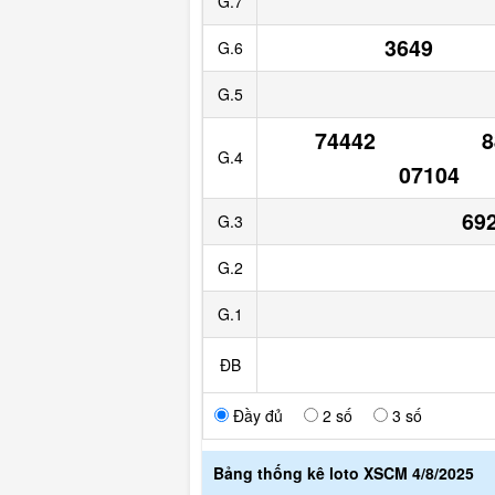
G.7
3649
G.6
G.5
74442
8
G.4
07104
69
G.3
G.2
G.1
ĐB
Đầy đủ
2 số
3 số
Bảng thống kê loto XSCM 4/8/2025