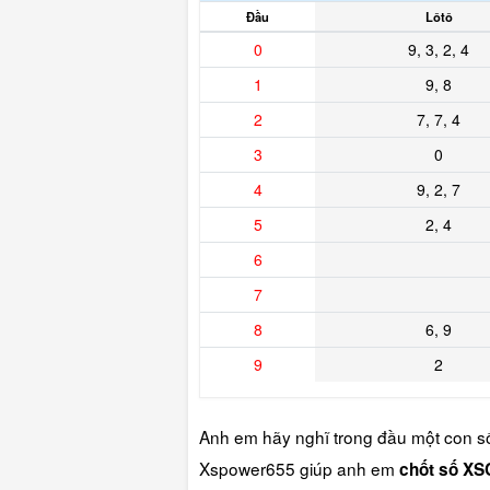
Đầu
Lôtô
0
9
,
3
,
2
,
4
1
9
,
8
2
7
,
7
,
4
3
0
4
9
,
2
,
7
5
2
,
4
6
7
8
6
,
9
9
2
Anh em hãy nghĩ trong đầu một con số 
Xspower655 giúp anh em
chốt số XS