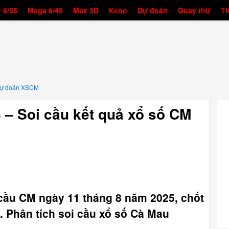
 6/55
Mega 6/45
Max 3D
Keno
Dự đoán
Quay thử
T
ự đoán XSCM
– Soi cầu kết quả xổ số CM
cầu CM ngày 11 tháng 8 năm 2025, chốt
y. Phân tích soi cầu xổ số Cà Mau