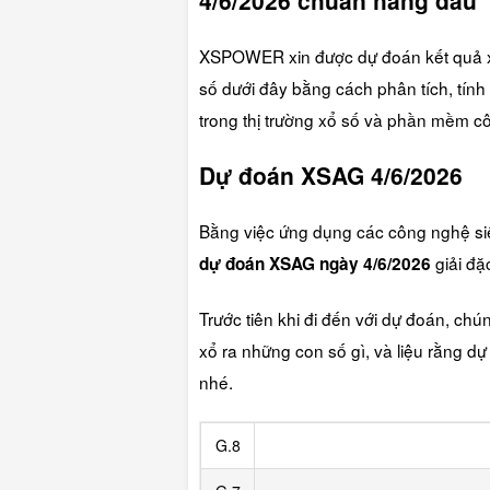
4/6/2026 chuẩn hàng đầu
XSPOWER xin được dự đoán kết quả x
số dưới đây bằng cách phân tích, tín
trong thị trường xổ số và phần mềm c
Dự đoán XSAG 4/6/2026
Bằng việc ứng dụng các công nghệ siê
giải đặc
dự đoán XSAG ngày 4/6/2026
Trước tiên khi đi đến với dự đoán, ch
xổ ra những con số gì, và liệu rằng d
nhé.
G.8