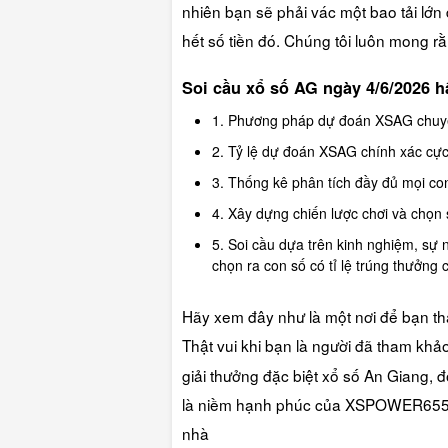
nhiên bạn sẽ phải vác một bao tải lớn 
hết số tiền đó. Chúng tôi luôn mong 
Soi cầu xổ số AG ngày 4/6/2026 h
1. Phương pháp dự đoán XSAG chuyên
2. Tỷ lệ dự đoán XSAG chính xác cực
3. Thống kê phân tích đầy đủ mọi con
4. Xây dựng chiến lược chơi và chọn s
5. Soi cầu dựa trên kinh nghiệm, sư
chọn ra con số có tỉ lệ trúng thưởng 
Hãy xem đây như là một nơi để bạn t
Thật vui khi bạn là người đã tham khả
giải thưởng đặc biệt xổ số An Giang, 
là niềm hạnh phúc của XSPOWER655. 
nhà