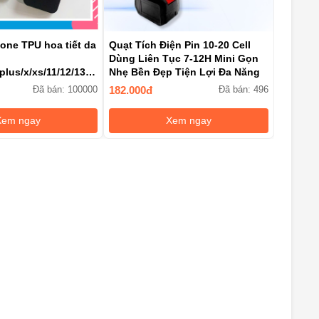
one TPU hoa tiết da
Quạt Tích Điện Pin 10-20 Cell
Dùng Liên Tục 7-12H Mini Gọn
/plus/x/xs/11/12/13/14/15/16/pro/max/plus/promax
Nhẹ Bền Đẹp Tiện Lợi Đa Năng
A3-7
182.000đ
Đã bán: 100000
Đã bán: 496
Xem ngay
Xem ngay