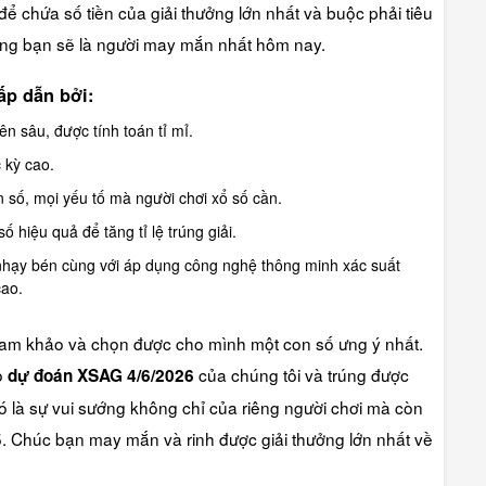
để chứa số tiền của giải thưởng lớn nhất và buộc phải tiêu
rằng bạn sẽ là người may mắn nhất hôm nay.
ấp dẫn bởi:
 sâu, được tính toán tỉ mỉ.
 kỳ cao.
 số, mọi yếu tố mà người chơi xổ số cần.
ố hiệu quả để tăng tỉ lệ trúng giải.
̣ nhạy bén cùng với áp dụng công nghệ thông minh xác suất
cao.
ham khảo và chọn được cho mình một con số ưng ý nhất.
o
của chúng tôi và trúng được
dự đoán XSAG 4/6/2026
đó là sự vui sướng không chỉ của riêng người chơi mà còn
Chúc bạn may mắn và rinh được giải thưởng lớn nhất về