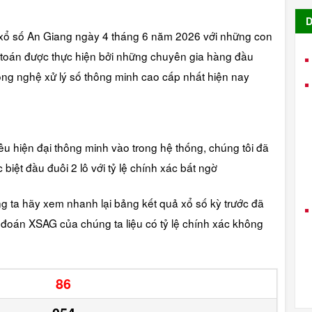
D
ổ số An Giang ngày 4 tháng 6 năm 2026 với những con
h toán được thực hiện bởi những chuyên gia hàng đầu
ông nghệ xử lý số thông minh cao cấp nhất hiện nay
u hiện đại thông minh vào trong hệ thống, chúng tôi đã
 biệt đầu đuôi 2 lô với tỷ lệ chính xác bất ngờ
úng ta hãy xem nhanh lại bảng kết quả xổ số kỳ trước đã
ự đoán XSAG của chúng ta liệu có tỷ lệ chính xác không
86