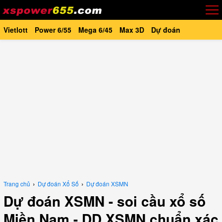
Vietlott
Power 6/55
Mega 6/45
Max 3D
Dự đoán
›
›
Trang chủ
Dự đoán Xổ Số
Dự đoán XSMN
Dự đoán XSMN - soi cầu xổ số
Miền Nam - DD XSMN chuẩn xác