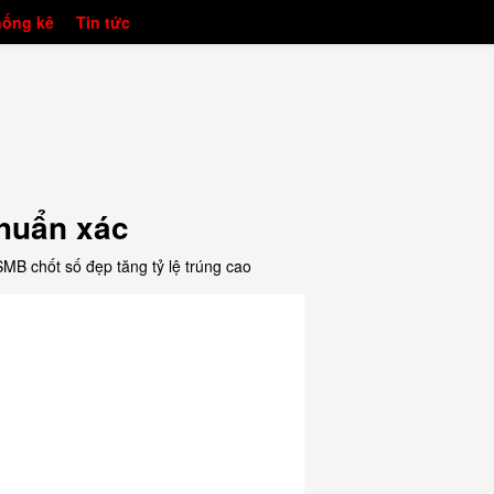
hống kê
Tin tức
uẩn xác
chốt số đẹp tăng tỷ lệ trúng cao