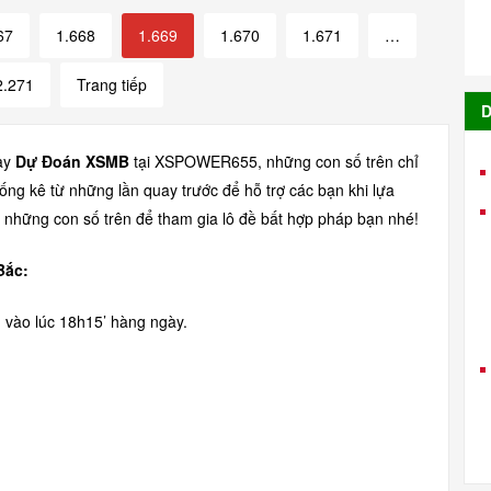
67
1.668
1.669
1.670
1.671
…
2.271
Trang tiếp
D
ay
Dự Đoán XSMB
tại XSPOWER655, những con số trên chỉ
ống kê từ những lần quay trước để hỗ trợ các bạn khi lựa
hững con số trên để tham gia lô đề bất hợp pháp bạn nhé!
Bắc:
vào lúc 18h15’ hàng ngày.