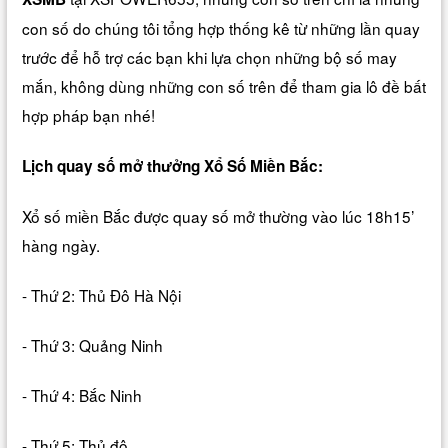
con số do chúng tôi tổng hợp thống kê từ những lần quay
trước để hỗ trợ các bạn khi lựa chọn những bộ số may
mắn, không dùng những con số trên để tham gia lô đề bất
hợp pháp bạn nhé!
Lịch quay số mở thưởng Xổ Số Miền Bắc:
Xổ số miền Bắc được quay số mở thường vào lúc 18h15’
hàng ngày.
- Thứ 2: Thủ Đô Hà Nội
- Thứ 3: Quảng Ninh
- Thứ 4: Bắc Ninh
- Thứ 5: Thủ đô