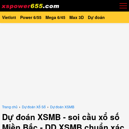
Vietlott
Power 6/55
Mega 6/45
Max 3D
Dự đoán
›
›
Trang chủ
Dự đoán Xổ Số
Dự đoán XSMB
Dự đoán XSMB - soi cầu xổ số
Miền Bắc - DD XSMB chuẩn xác