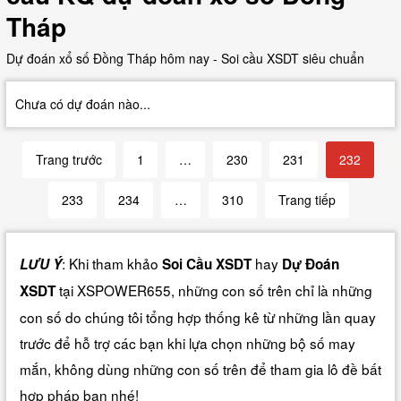
Tháp
Dự đoán xổ số Đồng Tháp hôm nay - Soi cầu XSDT siêu chuẩn
Chưa có dự đoán nào...
Trang trước
1
…
230
231
232
233
234
…
310
Trang tiếp
: Khi tham khảo
hay
LƯU Ý
Soi Cầu XSDT
Dự Đoán
tại XSPOWER655, những con số trên chỉ là những
XSDT
con số do chúng tôi tổng hợp thống kê từ những lần quay
trước để hỗ trợ các bạn khi lựa chọn những bộ số may
mắn, không dùng những con số trên để tham gia lô đề bất
hợp pháp bạn nhé!