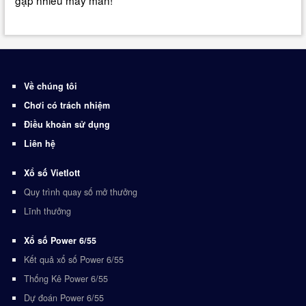
gặp nhiều may mắn!
Về chúng tôi
Chơi có trách nhiệm
Điều khoản sử dụng
Liên hệ
Xổ số Vietlott
Quy trình quay số mở thưởng
Lĩnh thưởng
Xổ số Power 6/55
Kết quả xổ số Power 6/55
Thống Kê Power 6/55
Dự đoán Power 6/55