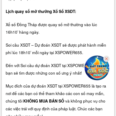
Lịch quay số mở thưởng Xổ Số XSDT:
Xổ số Đồng Tháp được quay số mở thường vào lúc
16h10’ hàng ngày.
Soi cầu XSDT – Dự đoán XSDT sẽ được phát hành miễn
phí lúc 18h10’ mỗi ngày tại XSPOWER655.
Đến với Soi cầu dự đoán XSDT tại XSPOWER655, các
bạn sẽ tìm được những con số ưng ý nhất!
Mục đích của dự đoán XSDT tại XSPOWER655 là tạo ra
nơi để các bạn có thể tham khảo các con số may mắn,
chúng tôi
và không phục vụ cho
KHÔNG MUA BÁN SỐ
các việc trái với quy định của pháp luật. Chúc các bạn