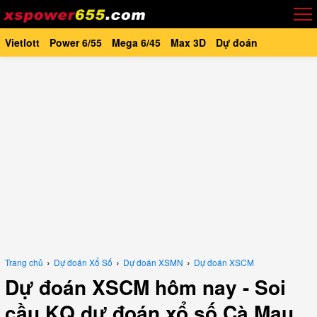
Vietlott
Power 6/55
Mega 6/45
Max 3D
Dự đoán
›
›
›
Trang chủ
Dự đoán Xổ Số
Dự đoán XSMN
Dự đoán XSCM
Dự đoán XSCM hôm nay - Soi
cầu KQ dự đoán xổ số Cà Mau