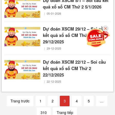
Dự đoán XSCM 5/1 – Soi cầu kết
quả xổ số CM Thứ 2 5/1/2026
05-01-2026
Dự đoán XSCM 29/12 – Soi cầu
kết quả xổ số CM Thứ 2
29/12/2025
29-12-2025
Dự đoán XSCM 22/12 – Soi cầu
kết quả xổ số CM Thứ 2
22/12/2025
22-12-2025
Trang trước
1
2
3
4
5
…
310
Trang tiếp