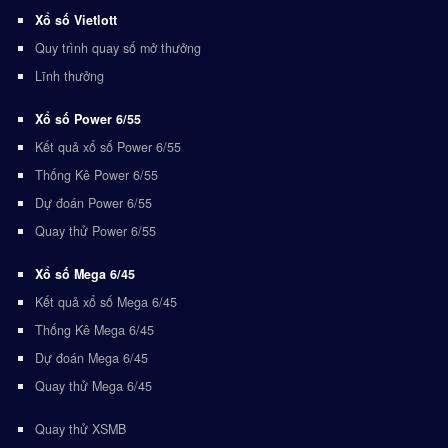
Xổ số Vietlott
Quy trình quay số mở thưởng
Lĩnh thưởng
Xổ số Power 6/55
Kết quả xổ số Power 6/55
Thống Kê Power 6/55
Dự đoán Power 6/55
Quay thử Power 6/55
Xổ số Mega 6/45
Kết quả xổ số Mega 6/45
Thống Kê Mega 6/45
Dự đoán Mega 6/45
Quay thử Mega 6/45
Quay thử XSMB