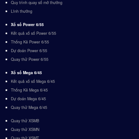
Quy trình quay số mở thưởng
Lĩnh thưởng
Xổ số Power 6/55
Kết quả xổ số Power 6/55
Thống Kê Power 6/55
Dự đoán Power 6/55
Quay thử Power 6/55
Xổ số Mega 6/45
Kết quả xổ số Mega 6/45
Thống Kê Mega 6/45
Dự đoán Mega 6/45
Quay thử Mega 6/45
Quay thử XSMB
Quay thử XSMN
Quay thử XSMT