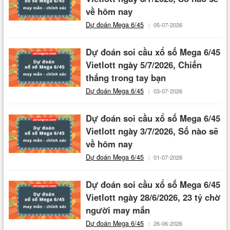
về hôm nay
Dự đoán Mega 6/45
05-07-2026
Dự đoán soi cầu xổ số Mega 6/45
Vietlott ngày 5/7/2026, Chiến
thắng trong tay bạn
Dự đoán Mega 6/45
03-07-2026
Dự đoán soi cầu xổ số Mega 6/45
Vietlott ngày 3/7/2026, Số nào sẽ
về hôm nay
Dự đoán Mega 6/45
01-07-2026
Dự đoán soi cầu xổ số Mega 6/45
Vietlott ngày 28/6/2026, 23 tỷ chờ
người may mắn
Dự đoán Mega 6/45
26-06-2026