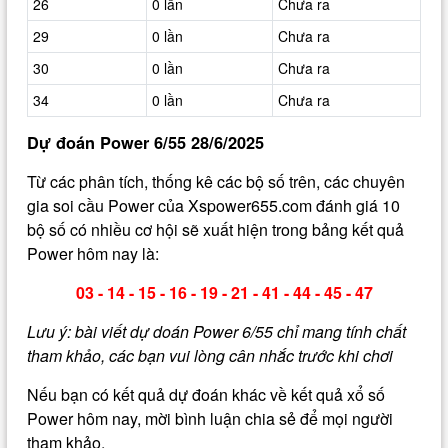
26
0 lần
Chưa ra
29
0 lần
Chưa ra
30
0 lần
Chưa ra
34
0 lần
Chưa ra
Dự đoán Power 6/55 28/6/2025
Từ các phân tích, thống kê các bộ số trên, các chuyên
gia soi cầu Power của Xspower655.com đánh giá 10
bộ số có nhiều cơ hội sẽ xuất hiện trong bảng kết quả
Power hôm nay là:
03 - 14 - 15 - 16 - 19 - 21 - 41 - 44 - 45 - 47
Lưu ý: bài viết dự doán Power 6/55 chỉ mang tính chất
tham khảo, các bạn vui lòng cân nhắc trước khi chơi
Nếu bạn có kết quả dự đoán khác về kết quả xổ số
Power hôm nay, mời bình luận chia sẻ để mọi người
tham khảo.