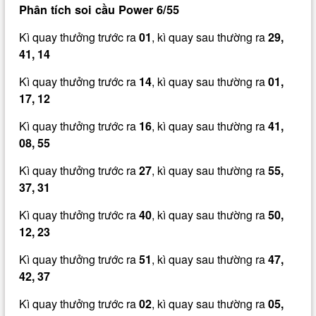
Phân tích soi cầu Power 6/55
Kì quay thưởng trước ra
01
, kì quay sau thường ra
29,
41, 14
Kì quay thưởng trước ra
14
, kì quay sau thường ra
01,
17, 12
Kì quay thưởng trước ra
16
, kì quay sau thường ra
41,
08, 55
Kì quay thưởng trước ra
27
, kì quay sau thường ra
55,
37, 31
Kì quay thưởng trước ra
40
, kì quay sau thường ra
50,
12, 23
Kì quay thưởng trước ra
51
, kì quay sau thường ra
47,
42, 37
Kì quay thưởng trước ra
02
, kì quay sau thường ra
05,