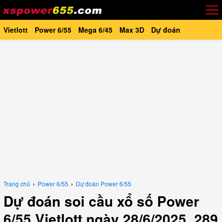
Vietlott
Power 6/55
Mega 6/45
Max 3D
Dự đoán
›
›
Trang chủ
Power 6/55
Dự đoán Power 6/55
Dự đoán soi cầu xổ số Power
6/55 Vietlott ngày 28/6/2025, 289