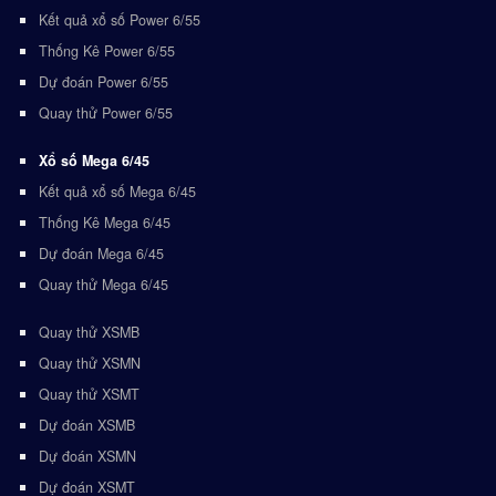
Kết quả xổ số Power 6/55
Thống Kê Power 6/55
Dự đoán Power 6/55
Quay thử Power 6/55
Xổ số Mega 6/45
Kết quả xổ số Mega 6/45
Thống Kê Mega 6/45
Dự đoán Mega 6/45
Quay thử Mega 6/45
Quay thử XSMB
Quay thử XSMN
Quay thử XSMT
Dự đoán XSMB
Dự đoán XSMN
Dự đoán XSMT