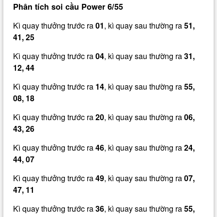
Phân tích soi cầu Power 6/55
Kì quay thưởng trước ra
01
, kì quay sau thường ra
51,
41, 25
Kì quay thưởng trước ra
04
, kì quay sau thường ra
31,
12, 44
Kì quay thưởng trước ra
14
, kì quay sau thường ra
55,
08, 18
Kì quay thưởng trước ra
20
, kì quay sau thường ra
06,
43, 26
Kì quay thưởng trước ra
46
, kì quay sau thường ra
24,
44, 07
Kì quay thưởng trước ra
49
, kì quay sau thường ra
07,
47, 11
Kì quay thưởng trước ra
36
, kì quay sau thường ra
55,