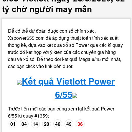
tỷ chờ người may mắn
Để có thể dự đoán được con số chính xác,
Xspower655.com đã áp dụng thuật toán tính xác suất
thống kê, dựa vào kết quả xổ số Power qua các kì quay
trước đó kết hợp với ý kiến của các chuyên gia hàng
đầu về xổ số. Để theo dõi kết quả Mega 6/45 mới nhất,
các bạn click vào link bên dưới:
Kết quả Vietlott Power
6/55
Trước tiên mới các bạn cùng xem lại kết quả Power
6/55 kì quay #1359:
01
04
14
20
46
49
36