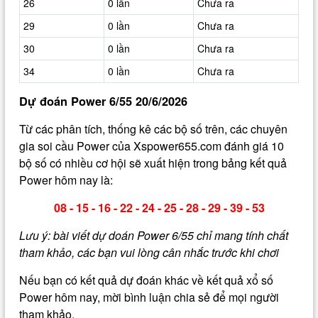
26
0 lần
Chưa ra
29
0 lần
Chưa ra
30
0 lần
Chưa ra
34
0 lần
Chưa ra
Dự đoán Power 6/55 20/6/2026
Từ các phân tích, thống kê các bộ số trên, các chuyên
gia soi cầu Power của Xspower655.com đánh giá 10
bộ số có nhiều cơ hội sẽ xuất hiện trong bảng kết quả
Power hôm nay là:
08 - 15 - 16 - 22 - 24 - 25 - 28 - 29 - 39 - 53
Lưu ý: bài viết dự doán Power 6/55 chỉ mang tính chất
tham khảo, các bạn vui lòng cân nhắc trước khi chơi
Nếu bạn có kết quả dự đoán khác về kết quả xổ số
Power hôm nay, mời bình luận chia sẻ để mọi người
tham khảo.