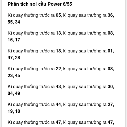
Phân tích soi cầu Power 6/55
Kì quay thưởng trước ra
05
, kì quay sau thường ra
36,
55, 34
Kì quay thưởng trước ra
13
, kì quay sau thường ra
08,
16, 17
Kì quay thưởng trước ra
18
, kì quay sau thường ra
01,
47, 28
Kì quay thưởng trước ra
22
, kì quay sau thường ra
08,
23, 45
Kì quay thưởng trước ra
43
, kì quay sau thường ra
30,
04, 49
Kì quay thưởng trước ra
44
, kì quay sau thường ra
27,
19, 18
Kì quay thưởng trước ra
47
, kì quay sau thường ra
47,