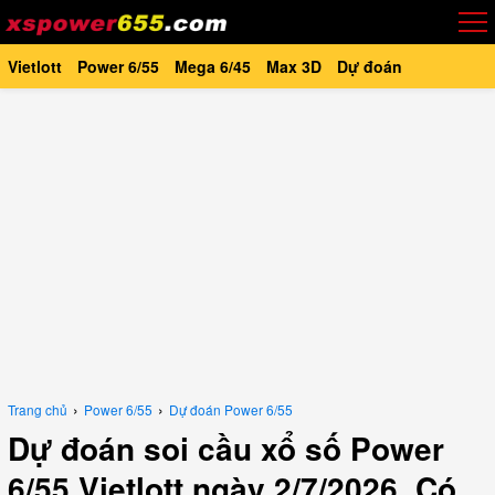
Vietlott
Power 6/55
Mega 6/45
Max 3D
Dự đoán
›
›
Trang chủ
Power 6/55
Dự đoán Power 6/55
Dự đoán soi cầu xổ số Power
6/55 Vietlott ngày 2/7/2026, Có