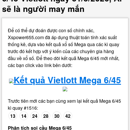
sẽ là người may mắn
Để có thể dự đoán được con số chính xác,
Xspower655.com đã áp dụng thuật toán tính xác suất
thống kê, dựa vào kết quả xổ số Mega qua các kì quay
trước đó kết hợp với ý kiến của các chuyên gia hàng
đầu về xổ số. Để theo dõi kết quả Mega 6/45 mới nhất,
các bạn click vào link bên dưới:
Kết quả Vietlott Mega 6/45
Trước tiên mới các bạn cùng xem lại kết quả Mega 6/45
kì quay #1516:
13
14
24
28
30
42
Phân tích soi cầu Mega 6/45