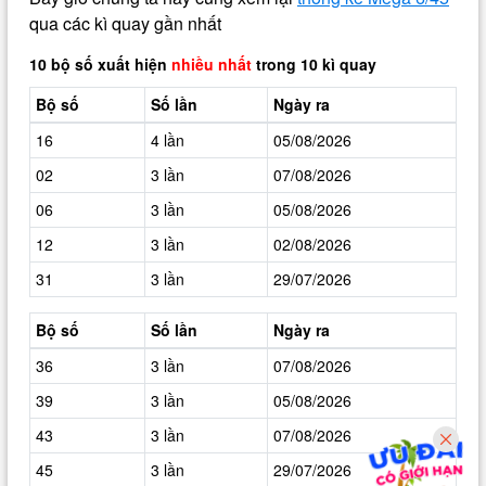
qua các kì quay gần nhất
10 bộ số xuất hiện
nhiều nhất
trong 10 kì quay
Bộ số
Số lần
Ngày ra
16
4 lần
05/08/2026
02
3 lần
07/08/2026
06
3 lần
05/08/2026
12
3 lần
02/08/2026
31
3 lần
29/07/2026
Bộ số
Số lần
Ngày ra
36
3 lần
07/08/2026
39
3 lần
05/08/2026
43
3 lần
07/08/2026
45
3 lần
29/07/2026