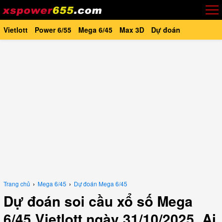
Vietlott
Power 6/55
Mega 6/45
Max 3D
Dự đoán
›
›
Trang chủ
Mega 6/45
Dự đoán Mega 6/45
Dự đoán soi cầu xổ số Mega
6/45 Vietlott ngày 31/10/2025, Ai