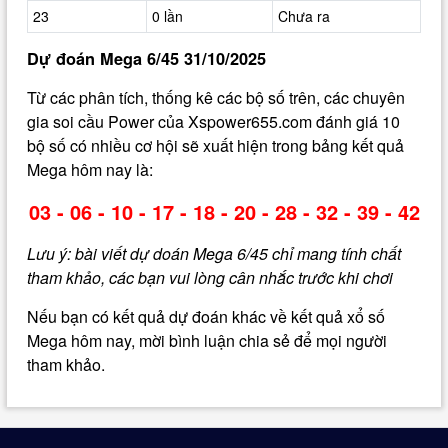
23
0 lần
Chưa ra
Dự đoán Mega 6/45 31/10/2025
Từ các phân tích, thống kê các bộ số trên, các chuyên
gia soi cầu Power của Xspower655.com đánh giá 10
bộ số có nhiều cơ hội sẽ xuất hiện trong bảng kết quả
Mega hôm nay là:
03 - 06 - 10 - 17 - 18 - 20 - 28 - 32 - 39 - 42
Lưu ý: bài viết dự doán Mega 6/45 chỉ mang tính chất
tham khảo, các bạn vui lòng cân nhắc trước khi chơi
Nếu bạn có kết quả dự đoán khác về kết quả xổ số
Mega hôm nay, mời bình luận chia sẻ để mọi người
tham khảo.