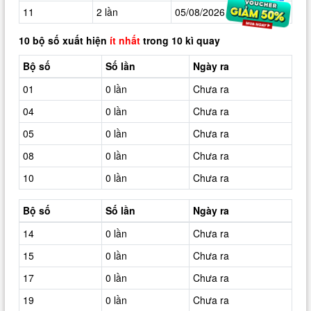
11
2 lần
05/08/2026
10 bộ số xuất hiện
ít nhất
trong 10 kì quay
Bộ số
Số lần
Ngày ra
01
0 lần
Chưa ra
04
0 lần
Chưa ra
05
0 lần
Chưa ra
08
0 lần
Chưa ra
10
0 lần
Chưa ra
Bộ số
Số lần
Ngày ra
14
0 lần
Chưa ra
15
0 lần
Chưa ra
17
0 lần
Chưa ra
19
0 lần
Chưa ra