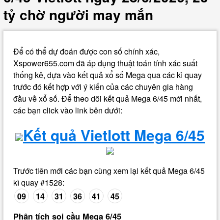
tỷ chờ người may mắn
Để có thể dự đoán được con số chính xác,
Xspower655.com đã áp dụng thuật toán tính xác suất
thống kê, dựa vào kết quả xổ số Mega qua các kì quay
trước đó kết hợp với ý kiến của các chuyên gia hàng
đầu về xổ số. Để theo dõi kết quả Mega 6/45 mới nhất,
các bạn click vào link bên dưới:
Kết quả Vietlott Mega 6/45
Trước tiên mới các bạn cùng xem lại kết quả Mega 6/45
kì quay #1528:
09
14
31
36
41
45
Phân tích soi cầu Mega 6/45