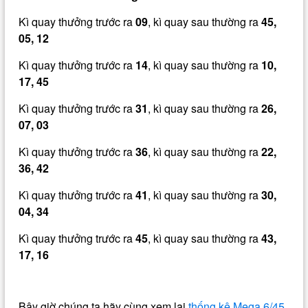
Kì quay thưởng trước ra
09
, kì quay sau thường ra
45,
05, 12
Kì quay thưởng trước ra
14
, kì quay sau thường ra
10,
17, 45
Kì quay thưởng trước ra
31
, kì quay sau thường ra
26,
07, 03
Kì quay thưởng trước ra
36
, kì quay sau thường ra
22,
36, 42
Kì quay thưởng trước ra
41
, kì quay sau thường ra
30,
04, 34
Kì quay thưởng trước ra
45
, kì quay sau thường ra
43,
17, 16
Bây giờ chúng ta hãy cùng xem lại
thống kê Mega 6/45