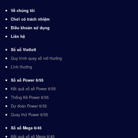
Về chúng tôi
Chơi có trách nhiệm
Điều khoản sử dụng
Liên hệ
Xổ số Vietlott
Quy trình quay số mở thưởng
Lĩnh thưởng
Xổ số Power 6/55
Kết quả xổ số Power 6/55
Thống Kê Power 6/55
Dự đoán Power 6/55
Quay thử Power 6/55
Xổ số Mega 6/45
Kết quả xổ số Mega 6/45