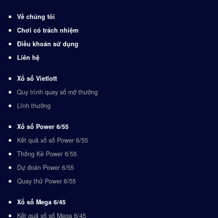
Về chúng tôi
Chơi có trách nhiệm
Điều khoản sử dụng
Liên hệ
Xổ số Vietlott
Quy trình quay số mở thưởng
Lĩnh thưởng
Xổ số Power 6/55
Kết quả xổ số Power 6/55
Thống Kê Power 6/55
Dự đoán Power 6/55
Quay thử Power 6/55
Xổ số Mega 6/45
Kết quả xổ số Mega 6/45