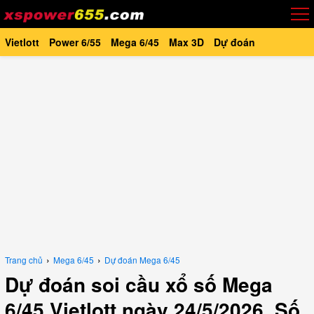
Vietlott
Power 6/55
Mega 6/45
Max 3D
Dự đoán
›
›
Trang chủ
Mega 6/45
Dự đoán Mega 6/45
Dự đoán soi cầu xổ số Mega
6/45 Vietlott ngày 24/5/2026, Số