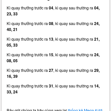
Kì quay thưởng trước ra
04
, kì quay sau thường ra
04,
23, 33
Kì quay thưởng trước ra
08
, kì quay sau thường ra
24,
40, 21
Kì quay thưởng trước ra
13
, kì quay sau thường ra
21,
05, 33
Kì quay thưởng trước ra
15
, kì quay sau thường ra
24,
08, 05
Kì quay thưởng trước ra
27
, kì quay sau thường ra
29,
16, 39
Kì quay thưởng trước ra
31
, kì quay sau thường ra
14,
33, 24
Bây giờ chúng ta hãy cùng xem lại
thống kê Mega 6/45