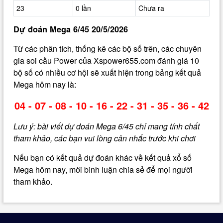
23
0 lần
Chưa ra
Dự đoán Mega 6/45 20/5/2026
Từ các phân tích, thống kê các bộ số trên, các chuyên
gia soi cầu Power của Xspower655.com đánh giá 10
bộ số có nhiều cơ hội sẽ xuất hiện trong bảng kết quả
Mega hôm nay là:
04 - 07 - 08 - 10 - 16 - 22 - 31 - 35 - 36 - 42
Lưu ý: bài viết dự doán Mega 6/45 chỉ mang tính chất
tham khảo, các bạn vui lòng cân nhắc trước khi chơi
Nếu bạn có kết quả dự đoán khác về kết quả xổ số
Mega hôm nay, mời bình luận chia sẻ để mọi người
tham khảo.