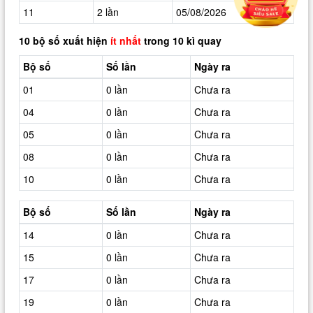
11
2 lần
05/08/2026
10 bộ số xuất hiện
ít nhất
trong 10 kì quay
Bộ số
Số lần
Ngày ra
01
0 lần
Chưa ra
04
0 lần
Chưa ra
05
0 lần
Chưa ra
08
0 lần
Chưa ra
10
0 lần
Chưa ra
Bộ số
Số lần
Ngày ra
14
0 lần
Chưa ra
15
0 lần
Chưa ra
17
0 lần
Chưa ra
19
0 lần
Chưa ra