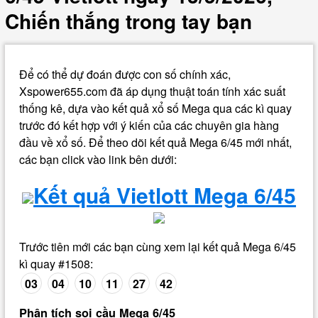
Chiến thắng trong tay bạn
Để có thể dự đoán được con số chính xác,
Xspower655.com đã áp dụng thuật toán tính xác suất
thống kê, dựa vào kết quả xổ số Mega qua các kì quay
trước đó kết hợp với ý kiến của các chuyên gia hàng
đầu về xổ số. Để theo dõi kết quả Mega 6/45 mới nhất,
các bạn click vào link bên dưới:
Kết quả Vietlott Mega 6/45
Trước tiên mới các bạn cùng xem lại kết quả Mega 6/45
kì quay #1508:
03
04
10
11
27
42
Phân tích soi cầu Mega 6/45