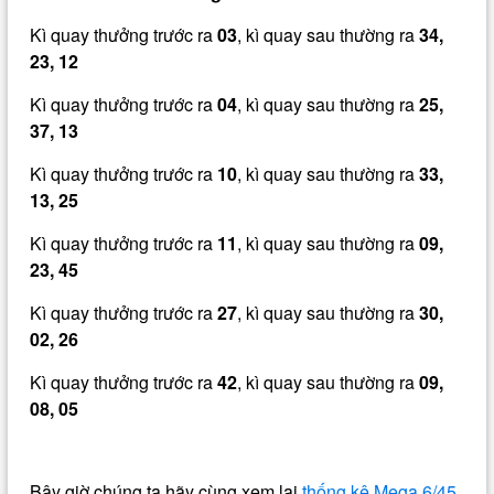
Kì quay thưởng trước ra
03
, kì quay sau thường ra
34,
23, 12
Kì quay thưởng trước ra
04
, kì quay sau thường ra
25,
37, 13
Kì quay thưởng trước ra
10
, kì quay sau thường ra
33,
13, 25
Kì quay thưởng trước ra
11
, kì quay sau thường ra
09,
23, 45
Kì quay thưởng trước ra
27
, kì quay sau thường ra
30,
02, 26
Kì quay thưởng trước ra
42
, kì quay sau thường ra
09,
08, 05
Bây giờ chúng ta hãy cùng xem lại
thống kê Mega 6/45