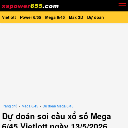
Vietlott
Power 6/55
Mega 6/45
Max 3D
Dự đoán
›
›
Trang chủ
Mega 6/45
Dự đoán Mega 6/45
Dự đoán soi cầu xổ số Mega
6/45 Vietlott ngày 13/5/2026,