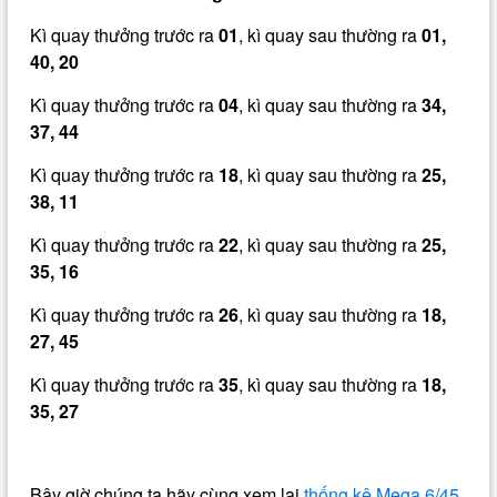
Kì quay thưởng trước ra
01
, kì quay sau thường ra
01,
40, 20
Kì quay thưởng trước ra
04
, kì quay sau thường ra
34,
37, 44
Kì quay thưởng trước ra
18
, kì quay sau thường ra
25,
38, 11
Kì quay thưởng trước ra
22
, kì quay sau thường ra
25,
35, 16
Kì quay thưởng trước ra
26
, kì quay sau thường ra
18,
27, 45
Kì quay thưởng trước ra
35
, kì quay sau thường ra
18,
35, 27
Bây giờ chúng ta hãy cùng xem lại
thống kê Mega 6/45